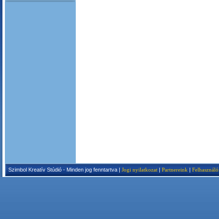
Szimbol Kreatív Stúdió - Minden jog fenntartva |
Jogi nyilatkozat
|
Partnereink
|
Felhasználó