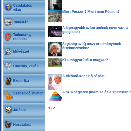
Csodálatos
világ
Miért Pécsett? Miért nem Pécsen?
Tudástár
A legnagyobb szám aminek neve van: a
googolplex
Tudomány,
technika
Segítség az IQ teszt eredményének
értelmezéséhez
Művészet
Ki a magyar? Mi a magyar?
Filozófia, vallás
A Vízöntő-kor első pápája
Ezoterika
A szükségletek piramisa és a spirituális 
Szabadidő, humor
1
|
2
Játékok
Nosztalgia