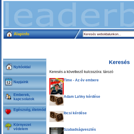
Alapinfo
Keresés
Nyitóoldal
Keresés a következő kulcsszóra: tározó
Time - Az év embere
Napjaink
Emberek,
Adam LaVey kérdése
kapcsolatok
Egészség, életmód
Ibcsi kérdése
Környezet
védelem
Szabadságvesztés