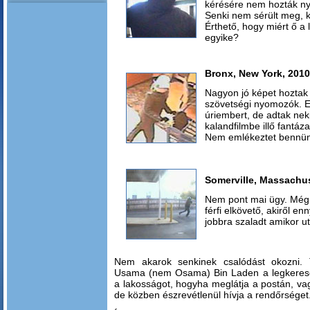
kérésére nem hozták ny
Senki nem sérült meg, k
Érthető, hogy miért ő a
egyike?
Bronx, New York, 2010
Nagyon jó képet hoztak
szövetségi nyomozók. E
úriembert, de adtak nek
kalandfilmbe illő fantáz
Nem emlékeztet bennün
Somerville, Massachus
Nem pont mai ügy. Még m
férfi elkövető, akiről en
jobbra szaladt amikor uto
Nem akarok senkinek csalódást okozni.
Usama (nem Osama) Bin Laden a legkeresett
a lakosságot, hogyha meglátja a postán, va
de közben észrevétlenül hívja a rendőrséget