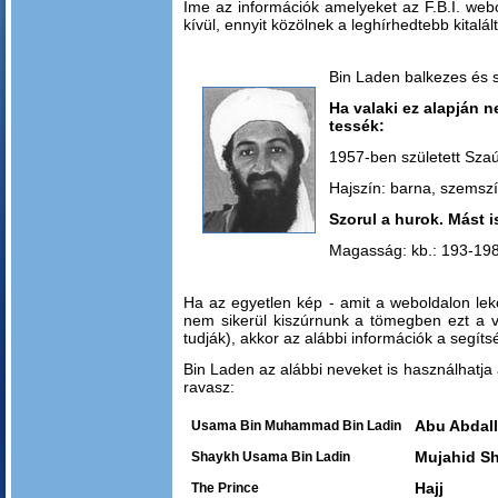
Íme az információk amelyeket az F.B.I. web
kívül, ennyit közölnek a leghírhedtebb kitalá
Bin Laden balkezes és sé
Ha valaki ez alapján n
tessék:
1957-ben született Sza
Hajszín: barna, szemsz
Szorul a hurok. Mást 
Magasság: kb.: 193-198 
Ha az egyetlen kép - amit a weboldalon lekö
nem sikerül kiszúrnunk a tömegben ezt a vék
tudják), akkor az alábbi információk a segít
Bin Laden az alábbi neveket is használhatja 
ravasz:
Abu Abdal
Usama Bin Muhammad Bin Ladin
Mujahid S
Shaykh Usama Bin Ladin
Hajj
The Prince