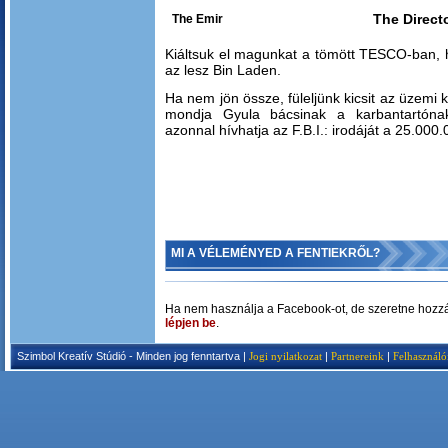
The Direct
The Emir
Kiáltsuk el magunkat a tömött TESCO-ban, hog
az lesz Bin Laden.
Ha nem jön össze, füleljünk kicsit az üzemi
mondja Gyula bácsinak a karbantartónak
azonnal hívhatja az F.B.I.: irodáját a 25.000.
MI A VÉLEMÉNYED A FENTIEKRŐL?
Ha nem használja a Facebook-ot, de szeretne hozzá
lépjen be
.
Szimbol Kreatív Stúdió - Minden jog fenntartva |
Jogi nyilatkozat
|
Partnereink
|
Felhasználó