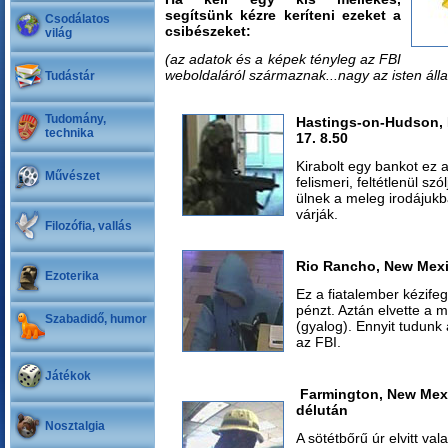
segítsünk kézre keríteni ezeket a
Csodálatos
csibészeket:
világ
(az adatok és a képek tényleg az FBI
weboldaláról származnak...nagy az isten álla
Tudástár
Tudomány,
Hastings-on-Hudson, 
technika
17. 8.50
Kirabolt egy bankot ez a
Művészet
felismeri, feltétlenül sz
ülnek a meleg irodájukb
várják.
Filozófia, vallás
Rio Rancho, New Mexi
Ezoterika
Ez a fiatalember kézifeg
pénzt. Aztán elvette a 
Szabadidő, humor
(gyalog). Ennyit tudunk
az FBI.
Játékok
Farmington, New Mexi
délután
Nosztalgia
A sötétbőrű úr elvitt va