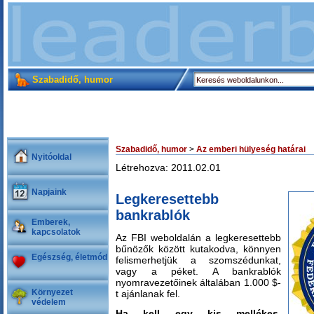
Szabadidő, humor
Szabadidő, humor
>
Az emberi hülyeség határai
Nyitóoldal
Létrehozva: 2011.02.01
Napjaink
Legkeresettebb
bankrablók
Emberek,
kapcsolatok
Az FBI weboldalán a legkeresettebb
bűnözők között kutakodva, könnyen
Egészség, életmód
felismerhetjük a szomszédunkat,
vagy a péket. A bankrablók
nyomravezetőinek általában 1.000 $-
Környezet
t ajánlanak fel.
védelem
Ha kell egy kis mellékes,