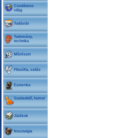
Csodálatos
világ
Tudástár
Tudomány,
technika
Művészet
Filozófia, vallás
Ezoterika
Szabadidő, humor
Játékok
Nosztalgia