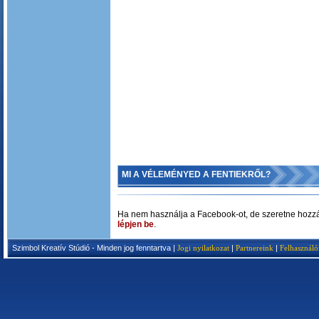
MI A VÉLEMÉNYED A FENTIEKRŐL?
Ha nem használja a Facebook-ot, de szeretne hozzá
lépjen be
.
Szimbol Kreatív Stúdió - Minden jog fenntartva |
Jogi nyilatkozat
|
Partnereink
|
Felhasználó