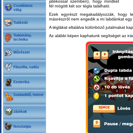
játékossal szemben), hogy mindkét
Csodálatos
fél mögött két sor tégla található.
világ
Ezek egyrészt megakadályozzák, hogy le
másrészről nem engedik a mi labdánkat egy 
Tudástár
A téglákat eltalálva különböző jutalmakat ka
Tudomány,
Az alábbi képen kaphatunk segítséget az irá
technika
Művészet
Filozófia, vallás
Ezoterika
Szabadidő, humor
Játékok
Nosztalgia