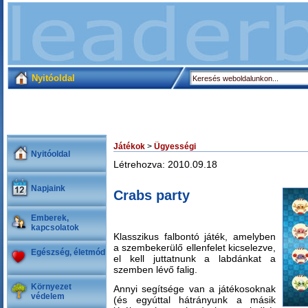
Nyitóoldal
Játékok
>
Ügyességi
Nyitóoldal
Létrehozva: 2010.09.18
Napjaink
Crabs party
Emberek,
kapcsolatok
Klasszikus falbontó játék, amelyben
a szembekerülő ellenfelet kicselezve,
Egészség, életmód
el kell juttatnunk a labdánkat a
szemben lévő falig.
Környezet
Annyi segítsége van a játékosoknak
védelem
(és egyúttal hátrányunk a másik