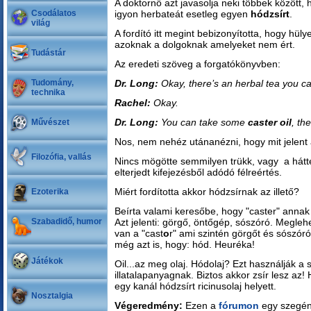
A doktornő azt javasolja neki többek között,
Csodálatos
igyon herbateát esetleg egyen
hódzsírt
.
világ
A fordító itt megint bebizonyította, hogy hüly
azoknak a dolgoknak amelyeket nem ért.
Tudástár
Az eredeti szöveg a forgatókönyvben:
Tudomány,
Dr. Long:
Okay, there’s an herbal tea you ca
technika
Rachel:
Okay.
Dr. Long:
You can take some
caster oil
, th
Művészet
Nos, nem nehéz utánanézni, hogy mit jelent a
Filozófia, vallás
Nincs mögötte semmilyen trükk, vagy a há
elterjedt kifejezésből adódó félreértés.
Miért fordította akkor hódzsírnak az illető?
Ezoterika
Beírta valami keresőbe, hogy "caster" anna
Szabadidő, humor
Azt jelenti: görgő, öntőgép, sószóró. Megleh
van a "cast
o
r" ami szintén görgőt és sószóró
még azt is, hogy: hód. Heuréka!
Játékok
Oil...az meg olaj. Hódolaj? Ezt használják a
illatalapanyagnak. Biztos akkor zsír lesz az
egy kanál hódzsírt ricinusolaj helyett.
Nosztalgia
Végeredmény:
Ezen a
fórumon
egy szegény