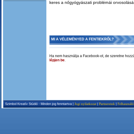
keres a nőgyógyászati problémái orvosolásá
MI A VÉLEMÉNYED A FENTIEKRŐL?
Ha nem használja a Facebook-ot, de szeretne hozzá
lépjen be
.
Szimbol Kreatív Stúdió - Minden jog fenntartva |
Jogi nyilatkozat
|
Partnereink
|
Felhasználó