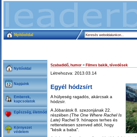
Nyitóoldal
Szabadidő, humor
>
Filmes bakik, tévedések
Nyitóoldal
Létrehozva: 2013.03.14
Napjaink
Egyél hódzsírt
A hülyeség ragadós, akárcsak a
Emberek,
kapcsolatok
hódzsír.
A Jóbarátok 8. szezonjának 22.
Egészség, életmód
részében
(The One Where Rachel Is
Late)
Rachel 9. hónapos terhes és
rettenetesen szenved attól, hogy
Környezet
"késik a baba".
védelem