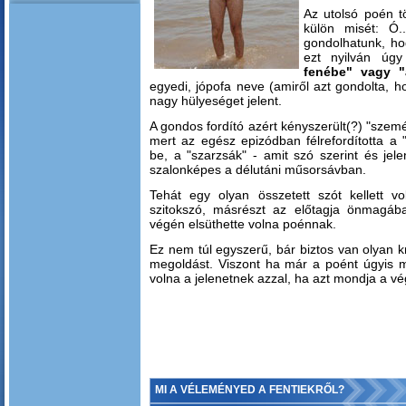
Az utolsó poén t
külön misét: Ó.
gondolhatunk, ho
ezt nyilván úg
fenébe" vagy "
egyedi, jópofa neve (amiről azt gondolta, 
nagy hülyeséget jelent.
A gondos fordító azért kényszerült(?) "szemét
mert az egész epizódban félrefordította a 
be, a "szarzsák" - amit szó szerint és jele
szalonképes a délutáni műsorsávban.
Tehát egy olyan összetett szót kellett vo
szitokszó, másrészt az előtagja önmagáb
végén elsüthette volna poénnak.
Ez nem túl egyszerű, bár biztos van olyan k
megoldást. Viszont ha már a poént úgyis me
volna a jelenetnek azzal, ha azt mondja a vé
MI A VÉLEMÉNYED A FENTIEKRŐL?