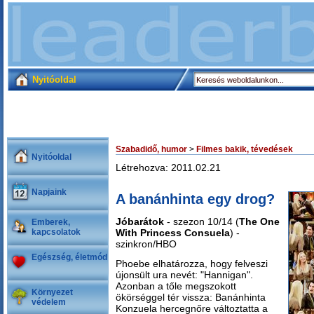
Nyitóoldal
Szabadidő, humor
>
Filmes bakik, tévedések
Nyitóoldal
Létrehozva: 2011.02.21
Napjaink
A banánhinta egy drog?
Jóbarátok
- szezon 10/14 (
The One
Emberek,
kapcsolatok
With Princess Consuela
) -
szinkron/HBO
Egészség, életmód
Phoebe elhatározza, hogy felveszi
újonsült ura nevét: "Hannigan".
Azonban a tőle megszokott
Környezet
ökörséggel tér vissza: Banánhinta
védelem
Konzuela hercegnőre változtatta a