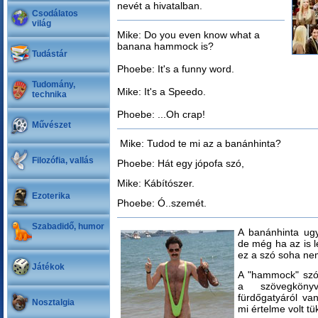
nevét a hivatalban.
Csodálatos
világ
Mike: Do you even know what a
banana hammock is?
Tudástár
Phoebe: It's a funny word.
Tudomány,
Mike: It's a Speedo.
technika
Phoebe: ...Oh crap!
Művészet
Mike: Tudod te mi az a banánhinta?
Filozófia, vallás
Phoebe: Hát egy jópofa szó,
Mike: Kábítószer.
Ezoterika
Phoebe: Ó..szemét.
Szabadidő, humor
A banánhinta ugy
de még ha az is l
ez a szó soha nem
Játékok
A "hammock" szós
a szövegköny
fürdőgatyáról van 
Nosztalgia
mi értelme volt t