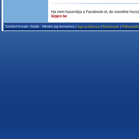
Ha nem használja a Facebook-ot, de szeretne hozzá
lépjen be
.
Szimbol Kreatív Stúdió - Minden jog fenntartva |
Jogi nyilatkozat
|
Partnereink
|
Felhasználó