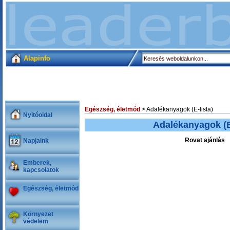
Alapinfo
Egészség, életmód
> Adalékanyagok (E-lista)
Nyitóoldal
Adalékanyagok (E-
Rovat ajánlás
Napjaink
Emberek,
kapcsolatok
Egészség, életmód
Környezet
védelem