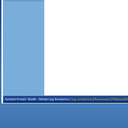
Szimbol Kreatív Stúdió - Minden jog fenntartva |
Jogi nyilatkozat
|
Partnereink
|
Felhasználó