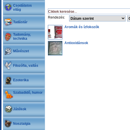
Csodálatos
világ
Rendezés:
Tudástár
Aromák és ízfokozók
Tudomány,
technika
Antioxidánsok
Művészet
Filozófia, vallás
Ezoterika
Szabadidő, humor
Játékok
Nosztalgia