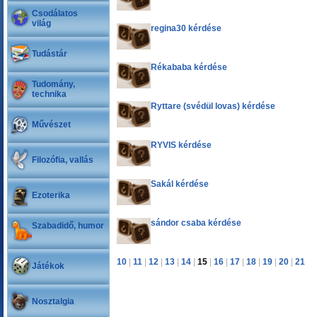
Csodálatos
világ
regina30 kérdése
Tudástár
Rékababa kérdése
Tudomány,
technika
Ryttare (svédül lovas) kérdése
Művészet
RYVIS kérdése
Filozófia, vallás
Sakál kérdése
Ezoterika
sándor csaba kérdése
Szabadidő, humor
10
|
11
|
12
|
13
|
14
|
15
|
16
|
17
|
18
|
19
|
20
|
21
Játékok
Nosztalgia