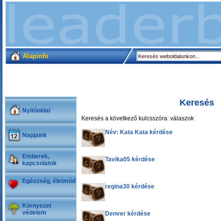
Alapinfo
Keresés
Nyitóoldal
Keresés a következő kulcsszóra: válaszok
Név: Kata Kata kérdése
Napjaink
Emberek,
Tavika05 kérdése
kapcsolatok
Egészség, életmód
regina30 kérdése
Környezet
védelem
Denver kérdése