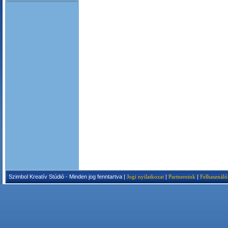
Szimbol Kreatív Stúdió - Minden jog fenntartva |
Jogi nyilatkozat
|
Partnereink
|
Felhasználó