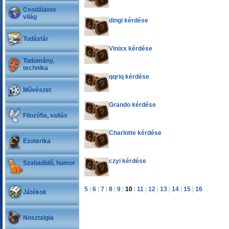
Csodálatos
világ
dingi kérdése
Tudástár
Vinixx kérdése
Tudomány,
technika
qqriq kérdése
Művészet
Grando kérdése
Filozófia, vallás
Charlotte kérdése
Ezoterika
czyi kérdése
Szabadidő, humor
5
|
6
|
7
|
8
|
9
|
10
|
11
|
12
|
13
|
14
|
15
|
16
Játékok
Nosztalgia