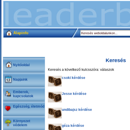
Alapinfo
Keresés
Nyitóoldal
Keresés a következő kulcsszóra: válaszok
csoki kérdése
Napjaink
Emberek,
Jesse kérdése
kapcsolatok
Egészség, életmód
undibajsz kérdése
Környezet
védelem
géza kérdése