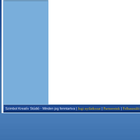
Szimbol Kreatív Stúdió - Minden jog fenntartva |
Jogi nyilatkozat
|
Partnereink
|
Felhasználó