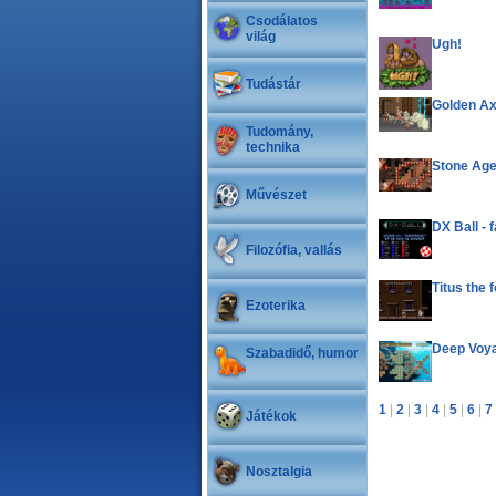
Csodálatos
világ
Ugh!
Tudástár
Golden A
Tudomány,
technika
Stone Ag
Művészet
DX Ball - 
Filozófia, vallás
Titus the 
Ezoterika
Deep Voya
Szabadidő, humor
1
|
2
|
3
|
4
|
5
|
6
|
7
Játékok
Nosztalgia