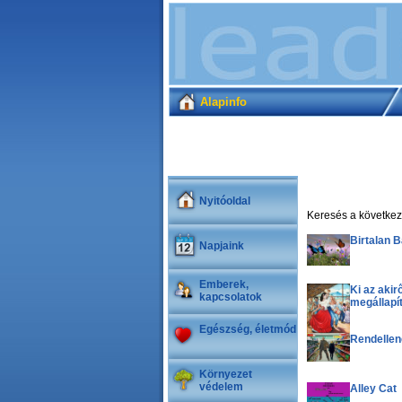
Alapinfo
Nyitóoldal
Keresés a következő
Birtalan B
Napjaink
Emberek,
Ki az akir
kapcsolatok
megállapí
Egészség, életmód
Rendellen
Környezet
védelem
Alley Cat