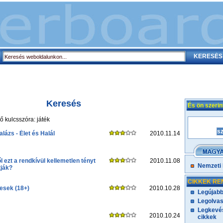
Keresés
És ön szeri
 kulcsszóra: játék
alázs - Élet és Halál
2010.11.14
ől ezt a rendkívül kellemetlen tényt
2010.11.08
Nemzeti
tják?
CIKKEK RE
esek (18+)
2010.10.28
Legújabb
Legolvas
Legkevés
2010.10.24
cikkek