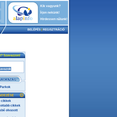
Kik vagyunk?
Írjon nekünk!
Hirdessen nálunk!
BELÉPÉS
|
REGISZTRÁCIÓ
nt? Szavazzon!
 Parkok
NDEZÉSE
 cikkek
ottabb cikkek
bé olvasott