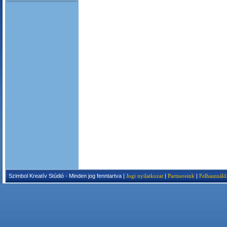
Szimbol Kreatív Stúdió - Minden jog fenntartva |
Jogi nyilatkozat
|
Partnereink
|
Felhasználó