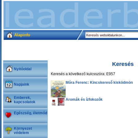
Alapinfo
Keresés
Nyitóoldal
Keresés a következő kulcsszóra: E957
Móra Ferenc: Kincskereső kisködmön
Napjaink
Emberek,
Aromák és ízfokozók
kapcsolatok
Egészség, életmód
Környezet
védelem