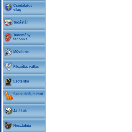
Csodálatos
világ
Tudástár
Tudomány,
technika
Művészet
Filozófia, vallás
Ezoterika
Szabadidő, humor
Játékok
Nosztalgia