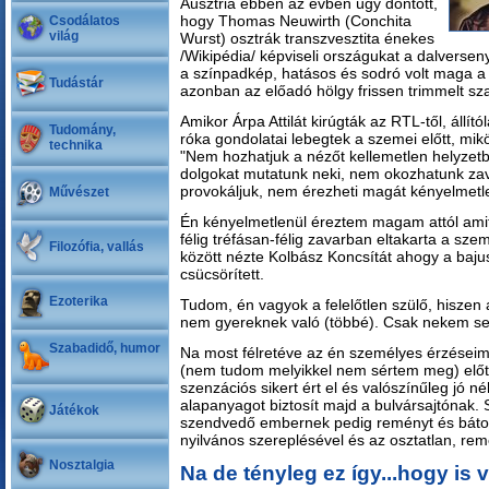
Ausztria ebben az évben úgy döntött,
hogy Thomas Neuwirth (Conchita
Csodálatos
világ
Wurst) osztrák transzvesztita énekes
/Wikipédia/ képviseli országukat a dalversen
a színpadkép, hatásos és sodró volt maga a
Tudástár
azonban az előadó hölgy frissen trimmelt sz
Amikor Árpa Attilát kirúgták az RTL-től, állít
Tudomány,
róka gondolatai lebegtek a szemei előtt, mi
technika
"Nem hozhatjuk a nézőt kellemetlen helyzetb
dolgokat mutatunk neki, nem okozhatunk zav
provokáljuk, nem érezheti magát kényelmetlenü
Művészet
Én kényelmetlenül éreztem magam attól amit 
félig tréfásan-félig zavarban eltakarta a szem
Filozófia, vallás
között nézte Kolbász Koncsítát ahogy a baju
csücsörített.
Ezoterika
Tudom, én vagyok a felelőtlen szülő, hiszen 
nem gyereknek való (többé). Csak nekem sen
Szabadidő, humor
Na most félretéve az én személyes érzéseime
(nem tudom melyikkel nem sértem meg) előt
szenzációs sikert ért el és valószínűleg jó 
alapanyagot biztosít majd a bulvársajtónak.
Játékok
szendvedő embernek pedig reményt és báto
nyilvános szereplésével és az osztatlan, rem
Nosztalgia
Na de tényleg ez így...hogy is