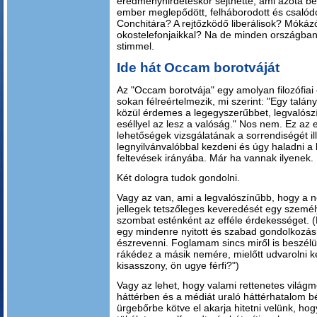
eredményhirdetéskor sejthette, ami azóta b
ember meglepődött, felháborodott és csalódo
Conchitára? A rejtőzködő liberálisok? Mókáz
okostelefonjaikkal? Na de minden országb
stimmel.
Ide hát Occam borotváját
Az "Occam borotvája" egy amolyan filozófiai
sokan félreértelmezik, mi szerint: "Egy talá
közül érdemes a legegyszerűbbet, legvalószí
eséllyel az lesz a valóság." Nos nem. Ez az 
lehetőségek vizsgálatának a sorrendiségét i
legnyilvánvalóbbal kezdeni és úgy haladni 
feltevések irányába. Már ha vannak ilyenek.
Két dologra tudok gondolni.
Vagy az van, ami a legvalószínűbb, hogy a n
jellegek tetszőleges keveredését egy személy
szombat esténként az efféle érdekességet. 
egy mindenre nyitott és szabad gondolkozás
észrevenni. Foglamam sincs miről is beszélü
rákédez a másik nemére, mielőtt udvarolni k
kisasszony, ön ugye férfi?")
Vagy az lehet, hogy valami rettenetes világ
háttérben és a médiát uraló háttérhatalom 
ürgebőrbe kötve el akarja hitetni velünk, h