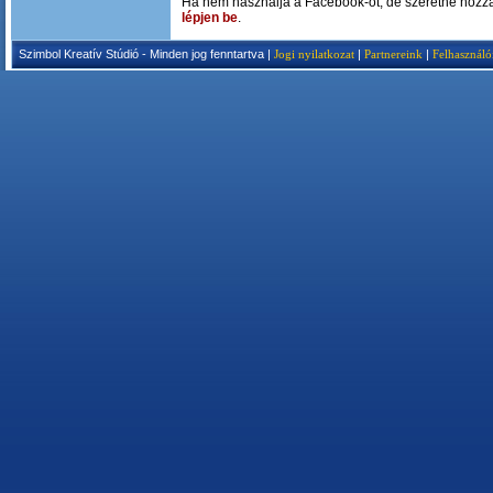
Ha nem használja a Facebook-ot, de szeretne hozzá
lépjen be
.
Szimbol Kreatív Stúdió - Minden jog fenntartva |
Jogi nyilatkozat
|
Partnereink
|
Felhasználó