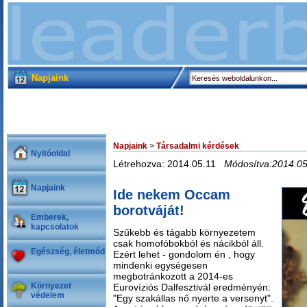
Napjaink
Napjaink
>
Társadalmi kérdések
Nyitóoldal
Létrehozva: 2014.05.11
Módosítva:2014.05
Napjaink
Ide nekem Occam
borotváját!
Emberek,
kapcsolatok
Szűkebb és tágabb környezetem
csak homofóbokból és nácikból áll.
Egészség, életmód
Ezért lehet - gondolom én , hogy
mindenki egységesen
megbotránkozott a 2014-es
Környezet
Eurovíziós Dalfesztivál eredményén:
védelem
"Egy szakállas nő nyerte a versenyt".