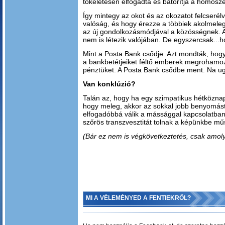
tökéletesen elfogadta és bátorítja a homosze
Így mintegy az okot és az okozatot felcserél
valóság, és hogy érezze a többiek akolmeleg
az új gondolkozásmódjával a közösségnek. 
nem is létezik valójában. De egyszercsak...
Mint a Posta Bank csődje. Azt mondták, ho
a bankbetétjeiket féltő emberek megrohamozt
pénztüket. A Posta Bank csődbe ment. Na 
Van konklúzió?
Talán az, hogy ha egy szimpatikus hétköznap
hogy meleg, akkor az sokkal jobb benyomást 
elfogadóbbá válik a mássággal kapcsolatban
szőrös transzvesztitát tolnak a képünkbe műs
(Bár ez nem is végkövetkeztetés, csak amoly
MI A VÉLEMÉNYED A FENTIEKRŐL?