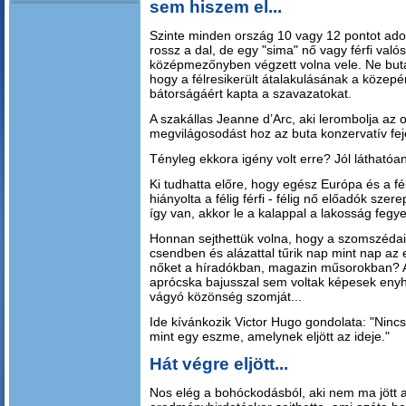
sem hiszem el...
Szinte minden ország 10 vagy 12 pontot adot
rossz a dal, de egy "sima" nő vagy férfi való
középmezőnyben végzett volna vele. Ne butá
hogy a félresikerült átalakulásának a közepé
bátorságáért kapta a szavazatokat.
A szakállas Jeanne d’Arc, aki lerombolja az o
megvilágosodást hoz az buta konzervatív fe
Tényleg ekkora igény volt erre? Jól láthatóan
Ki tudhatta előre, hogy egész Európa és a fé
hiányolta a félig férfi - félig nő előadók sze
így van, akkor le a kalappal a lakosság fegye
Honnan sejthettük volna, hogy a szomszédai
csendben és alázattal tűrik nap mint nap az 
nőket a híradókban, magazin műsorokban? A
aprócska bajusszal sem voltak képesek enyhí
vágyó közönség szomját...
Ide kívánkozik Victor Hugo gondolata: "Ninc
mint egy eszme, amelynek eljött az ideje."
Hát végre eljött...
Nos elég a bohóckodásból, aki nem ma jött a