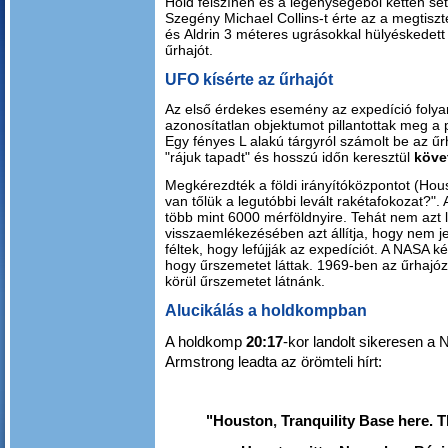
Hold felszínén és a legénységéből ketten sét
Szegény Michael Collins-t érte az a megtisz
és Aldrin 3 méteres ugrásokkal hülyéskedett 
űrhajót.
UFO kísérte az űrhajót
Az első érdekes esemény az expedíció foly
azonosítatlan objektumot pillantottak meg a p
Egy fényes L alakú tárgyról számolt be az ű
"rájuk tapadt" és hosszú időn keresztül
köve
Megkérezdték a földi irányítóközpontot (Hou
van tőlük a legutóbbi levált rakétafokozat?".
több mint 6000 mérföldnyire. Tehát nem azt lá
visszaemlékezésében azt állítja, hogy nem je
féltek, hogy lefújják az expedíciót. A NASA k
hogy űrszemetet láttak. 1969-ben az űrhajóz
körül űrszemetet látnánk.
Alucikálás a holdkompban
A holdkomp
20:17
-kor landolt sikeresen a
Armstrong leadta az örömteli hírt:
"Houston
,
Tranquility Base here. 