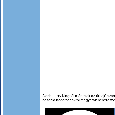
Aldrin Larry Kingnél már csak az űrhajó szá
hasonló badarságokról magyaráz heherészv