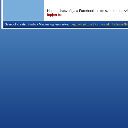
Ha nem használja a Facebook-ot, de szeretne hozzá
lépjen be
.
Szimbol Kreatív Stúdió - Minden jog fenntartva |
Jogi nyilatkozat
|
Partnereink
|
Felhasználó