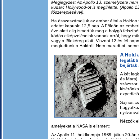
Megjegyzés: Az Apollo 13. személyzete nem s
kudarc Hollywood-ot is megihlette. (Apollo 
főszereplésével).
Ha összeszámoljuk az ember által a Holdon t
adatot kapunk: 12,5 nap. A Földön az emberi 
éve alatt alig ismertük meg a bolygó felszín
ködös elképzeléseink vannak arról, hogy mi
vagy a földkéreg alatt. Viszont 12 és fél nap
megtudtunk a Holdról. Nem maradt ott semmi 
A Hold 
legalább
bejártak
A két leg
és Mars) 
százszor
kisérőnkn
expedíció
Sajnos cs
hagyatko
nyilvánva
Nézzők el
amelyeket a NASA is elismert:
Az Apollo 11. holdkompja 1969. július 20-án 