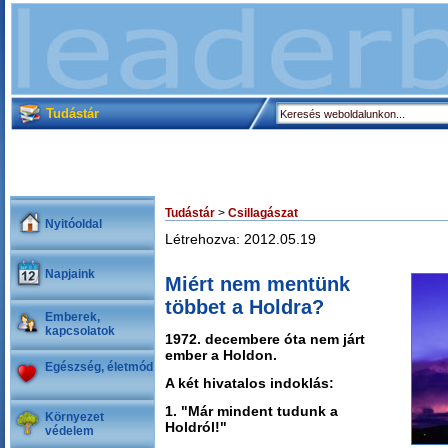
Tudástár
Tudástár
>
Csillagászat
Nyitóoldal
Létrehozva: 2012.05.19
Napjaink
Miért nem mentünk
többet a Holdra?
Emberek,
kapcsolatok
1972. decembere óta nem járt
ember a Holdon.
Egészség, életmód
A két hivatalos indoklás:
1. "Már mindent tudunk a
Környezet
Holdról!"
védelem