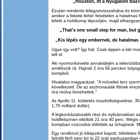
„Houston, itt a Nyugalom Bázis.
Ezután mindenki lélegzetvisszafojtva és kön
amikor a fekete-fehér felvételen a hatalmas 
lefelé a holdkomp lépcsőjén, majd elhangza
„That's one small step for man, but g
„Kis lépés egy embernek, de hatalmas
Ugye így volt? Így hát. Csak éppen a két m
telt el.
Aki nyomonkövette annakidején a televízióba
emlékszik rá. Hajnali 2 óra 56 perckor totyog
kompból.
Hivatalos magyarázat: "A műveleti terv szerin
következett. De az asztronauták fittnek ére
óra múlva kimehettek."
Az Apollo 11. küldetés ö
sszköltségvetése: 355
1,75 milliárd dollár).
A legkockázatosabb rész és nyilvánvalóan a
holdfelszínen eltöltött 21 óra 40 perc. Mégi
kompban csücsülve töltötték az űrhajósok. M
Egy rendkívül jó kiképzést kapott, tökéletes f
felnőtt férfi nem bír ki 22 órát egyhuzamban