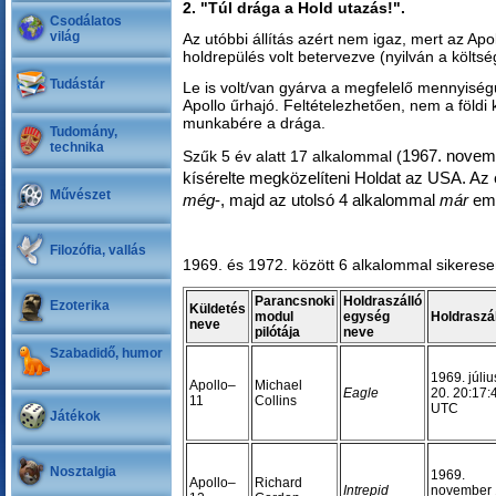
2. "Túl drága a Hold utazás!".
Csodálatos
világ
Az utóbbi állítás azért nem igaz, mert az A
holdrepülés volt betervezve (nyilván a költség
Tudástár
Le is volt/van gyárva a megfelelő mennyisé
Apollo űrhajó. Feltételezhetően, nem a földi
munkabére a drága.
Tudomány,
technika
1967. novem
Szűk 5 év alatt 17 alkalommal (
kísérelte megközelíteni Holdat
az USA
. Az
Művészet
még
-, majd az utolsó 4 alkalommal
már
emb
Filozófia, vallás
1969. és 1972. között 6 alkalommal sikerese
Parancsnoki
Holdraszálló
Ezoterika
Küldetés
modul
egység
Holdraszá
neve
pilótája
neve
Szabadidő, humor
1969. júliu
Apollo–
Michael
Eagle
20. 20:17:
11
Collins
UTC
Játékok
Nosztalgia
1969.
Apollo–
Richard
Intrepid
november 