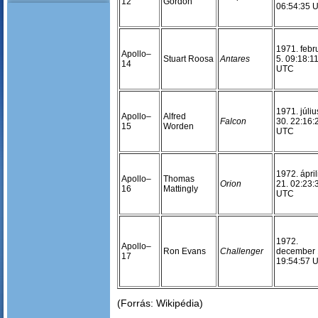
12
Gordon
06:54:35 
1971. febr
Apollo–
Stuart Roosa
Antares
5. 09:18:1
14
UTC
1971. júliu
Apollo–
Alfred
Falcon
30. 22:16:
15
Worden
UTC
1972. ápril
Apollo–
Thomas
Orion
21. 02:23:
16
Mattingly
UTC
1972.
Apollo–
Ron Evans
Challenger
december 
17
19:54:57 
(Forrás: Wikipédia)