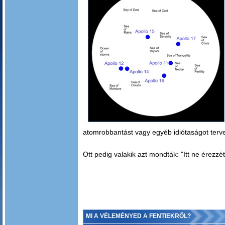
atomrobbantást vagy egyéb idiótaságot terve
Ott pedig valakik azt mondták: "Itt ne érezzé
MI A VÉLEMÉNYED A FENTIEKRŐL?