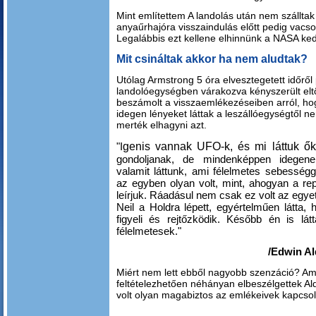
Mint említettem A landolás után nem szálltak 
anyaűrhajóra visszaindulás előtt pedig vacso
Legalábbis ezt kellene elhinnünk a NASA ked
Mit csináltak akkor ha nem aludtak?
Utólag Armstrong 5 óra elvesztegetett időről
landolóegységben várakozva kényszerült eltö
beszámolt a visszaemlékezéseiben arról, ho
idegen lényeket láttak a leszállóegységtől
merték elhagyni azt.
genis vannak UFO-k, és mi láttuk ő
"I
gondoljanak, de mindenképpen idegene
valamit láttunk, ami félelmetes sebességg
az egyben olyan volt, mint, ahogyan a rep
leírjuk. Ráadásul nem csak ez volt az egye
Neil a Holdra lépett, egyértelműen látta,
figyeli és rejtőzködik. Később én is lá
félelmetesek."
/Edwin Al
Miért nem lett ebből nagyobb szenzáció? Am
feltételezhetően néhányan elbeszélgettek Ald
volt olyan magabiztos az emlékeivek kapcso