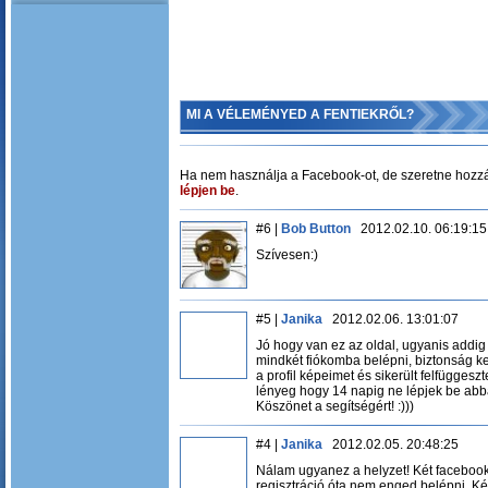
MI A VÉLEMÉNYED A FENTIEKRŐL?
Ha nem használja a Facebook-ot, de szeretne hozzá
lépjen be
.
#6 |
Bob Button
2012.02.10. 06:19:15
Szívesen:)
#5 |
Janika
2012.02.06. 13:01:07
Jó hogy van ez az oldal, ugyanis addig
mindkét fiókomba belépni, biztonság ke
a profil képeimet és sikerült felfüggesz
lényeg hogy 14 napig ne lépjek be abba
Köszönet a segítségért! :)))
#4 |
Janika
2012.02.05. 20:48:25
Nálam ugyanez a helyzet! Két facebook
regisztráció óta nem enged belépni. Kép