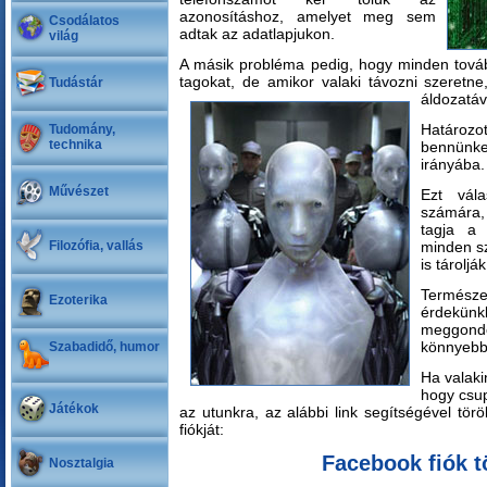
azonosításhoz, amelyet meg sem
Csodálatos
adtak az adatlapjukon.
világ
A másik probléma pedig, hogy minden tovább
tagokat, de amikor valaki távozni szeretn
Tudástár
áldozatáv
Határozo
Tudomány,
technika
bennünk
irányába.
Művészet
Ezt vál
számára
tagja a 
Filozófia, vallás
minden s
is tárolják
Termé
Ezoterika
érdekü
meggond
könnyebb
Szabadidő, humor
Ha valaki
hogy csu
Játékok
az utunkra, az alábbi link segítségével tö
fiókját:
Facebook fiók t
Nosztalgia