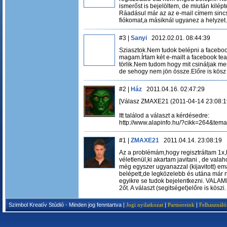
ismerőst is bejelöltem, de miután kilép
Ráadásul már az az e-mail címem sincs
fiókomat,a másiknál ugyanez a helyzet.
#3 |
Sanyi
2012.02.01. 08:44:39
Sziasztok.Nem tudok belépni a faceboo
magam.Írtam két e-mailt a facebook te
törlik.Nem tudom hogy mit csináljak me
de sehogy nem jön össze.Előre is kösz 
#2 |
Ház
2011.04.16. 02:47:29
[Válasz ZMAXE21 (2011-04-14 23:08:1
Itt találod a választ a kérdésedre:
http://www.alapinfo.hu/?cikk=264&tem
#1 |
ZMAXE21
2011.04.14. 23:08:19
Az a problémám,hogy regisztráltam 1x
véletlenül,ki akartam javitani , de vala
még egyszer ugyanazzal (kijavitott) ema
belépett,de legközelebb és utána már n
egyikre se tudok bejelentkezni. VALAM
2őt. A választ (segitséget)előre is köszi.
Szimbol Kreatív Stúdió - Minden jog fenntartva |
Jogi nyilatkozat
|
Partnereink
|
Felhasználó