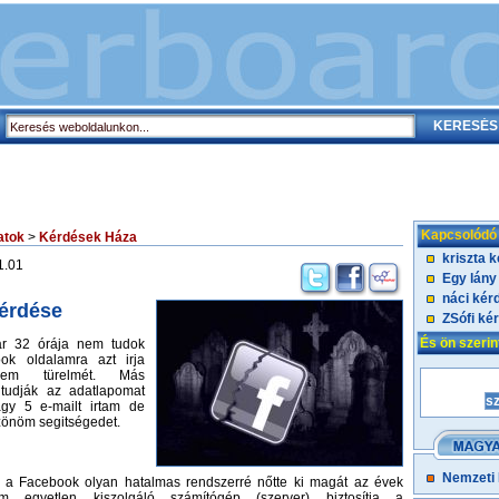
Kapcsolódó
atok
>
Kérdések Háza
kriszta 
1.01
Egy lány
náci kér
érdése
ZSófi ké
És ön szeri
ár 32 órája nem tudok
ok oldalamra azt irja
érem türelmét. Más
tudják az adatlapomat
gy 5 e-mailt irtam de
zönöm segitségedet.
Nemzeti
y a Facebook olyan hatalmas rendszerré nőtte ki magát az évek
 egyetlen kiszolgáló számítógép (szerver) biztosítja a