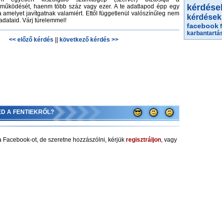
kérdése
működését, haenm több száz vagy ezer. A te adatlapod épp egy
 amelyet javítgatnak valamiért. Ettől függetlenül valószínűleg nem
kérdések
adataid. Várj türelemmel!
facebook
karbantartá
<< előző kérdés
||
következő kérdés >>
ED A FENTIEKRŐL?
 Facebook-ot, de szeretne hozzászólni, kérjük
regisztráljon
, vagy