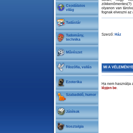
zökkenőmentes(?) 
Csodálatos
olyanon van tárolva
világ
fognak elveszni az 
Tudástár
Szerző:
Ház
Tudomány,
technika
Művészet
Filozófia, vallás
MI A VÉLEMÉNY
Ezoterika
Ha nem használja a
lépjen be
.
Szabadidő, humor
Játékok
Nosztalgia