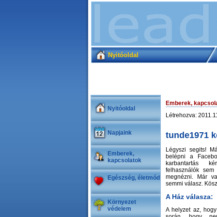
Nyitóoldal
Emberek, kapcsol
Nyitóoldal
Létrehozva: 2011.1
Napjaink
tunde1971 k
Légyszi segits! M
Emberek,
belépni a Facebo
kapcsolatok
karbantartás k
felhasználók sem 
megnézni. Már va
Egészség, életmód
semmi válasz. Kös
A Ház válasza:
Környezet
védelem
A helyzet az, hog
során, hogy nem