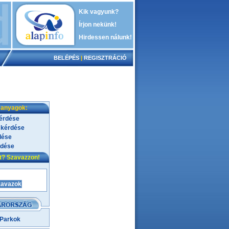
Kik vagyunk?
Írjon nekünk!
Hirdessen nálunk!
BELÉPÉS
|
REGISZTRÁCIÓ
 anyagok:
kérdése
 kérdése
dése
rdése
nt? Szavazzon!
 Parkok