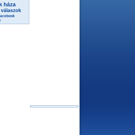
k háza
 válaszok
facebook
s