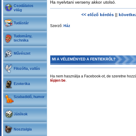
Ha nyelvtani verseny akkor utolsó.
Csodálatos
világ
<< előző kérdés
||
követke
Tudástár
Szerző:
Ház
Tudomány,
technika
Művészet
MI A VÉLEMÉNYED A FENTIEKRŐL?
Filozófia, vallás
Ha nem használja a Facebook-ot, de szeretne hozzá
lépjen be
.
Ezoterika
Szabadidő, humor
Játékok
Nosztalgia