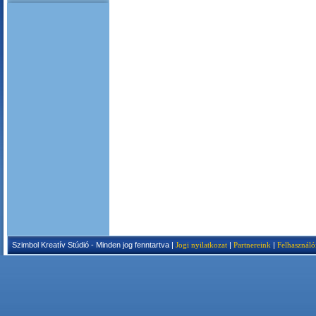
Szimbol Kreatív Stúdió - Minden jog fenntartva |
Jogi nyilatkozat
|
Partnereink
|
Felhasználó