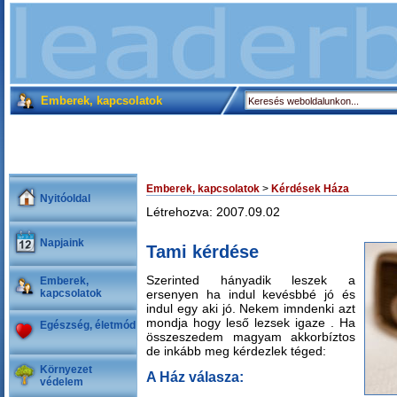
Emberek, kapcsolatok
Emberek, kapcsolatok
>
Kérdések Háza
Nyitóoldal
Létrehozva: 2007.09.02
Napjaink
Tami kérdése
Szerinted hányadik leszek a
Emberek,
kapcsolatok
ersenyen ha indul kevésbbé jó és
indul egy aki jó. Nekem imndenki azt
mondja hogy leső lezsek igaze . Ha
Egészség, életmód
összeszedem magyam akkorbíztos
de inkább meg kérdezlek téged:
Környezet
A Ház válasza:
védelem