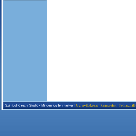
Szimbol Kreatív Stúdió - Minden jog fenntartva |
Jogi nyilatkozat
|
Partnereink
|
Felhasználó