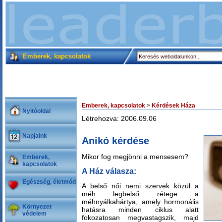
Emberek, kapcsolatok
Emberek, kapcsolatok
>
Kérdések Háza
Nyitóoldal
Létrehozva: 2006.09.06
Napjaink
Anikó kérdése
Mikor fog megjönni a mensesem?
Emberek,
kapcsolatok
A Ház válasza:
Egészség, életmód
A belső női nemi szervek közül a
méh legbelső rétege a
méhnyálkahártya, amely hormonális
Környezet
hatásra minden ciklus alatt
védelem
fokozatosan megvastagszik, majd