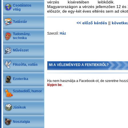
vérzés kíséretében lelökődik.
Csodálatos
Magyarországon a vérzés jellemzően 12 és 1
világ
először, de egy-két éves eltérés sem ad oko
Tudástár
<< előző kérdés
||
követke
Szerző:
Ház
Tudomány,
technika
Művészet
Filozófia, vallás
MI A VÉLEMÉNYED A FENTIEKRŐL?
Ezoterika
Ha nem használja a Facebook-ot, de szeretne hozzá
lépjen be
.
Szabadidő, humor
Játékok
Nosztalgia