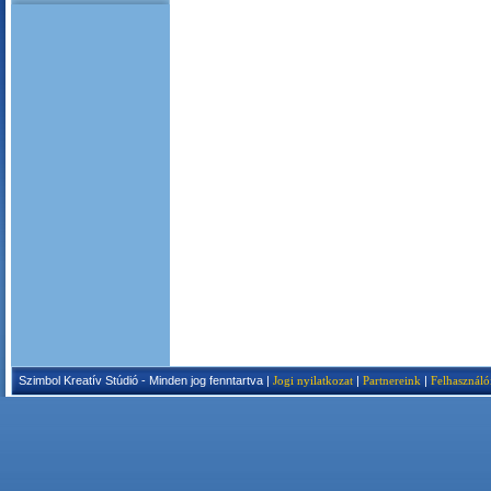
Szimbol Kreatív Stúdió - Minden jog fenntartva |
Jogi nyilatkozat
|
Partnereink
|
Felhasználó