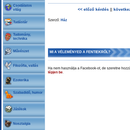
Csodálatos
<< előző kérdés
||
követke
világ
Szerző:
Ház
Tudástár
Tudomány,
technika
Művészet
MI A VÉLEMÉNYED A FENTIEKRŐL?
Filozófia, vallás
Ha nem használja a Facebook-ot, de szeretne hozzá
lépjen be
.
Ezoterika
Szabadidő, humor
Játékok
Nosztalgia