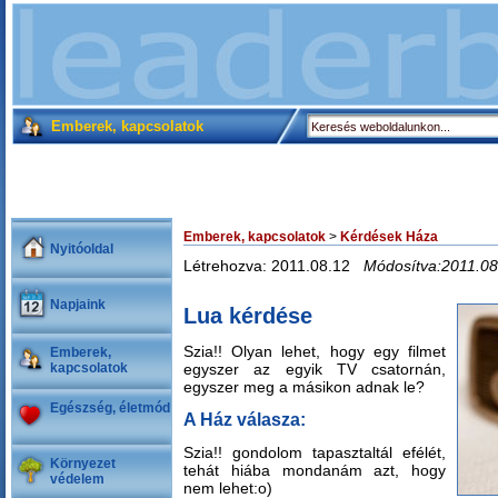
Emberek, kapcsolatok
Emberek, kapcsolatok
>
Kérdések Háza
Nyitóoldal
Létrehozva: 2011.08.12
Módosítva:2011.08
Napjaink
Lua kérdése
Szia!! Olyan lehet, hogy egy filmet
Emberek,
kapcsolatok
egyszer az egyik TV csatornán,
egyszer meg a másikon adnak le?
Egészség, életmód
A Ház válasza:
Szia!! gondolom tapasztaltál efélét,
Környezet
tehát hiába mondanám azt, hogy
védelem
nem lehet:o)