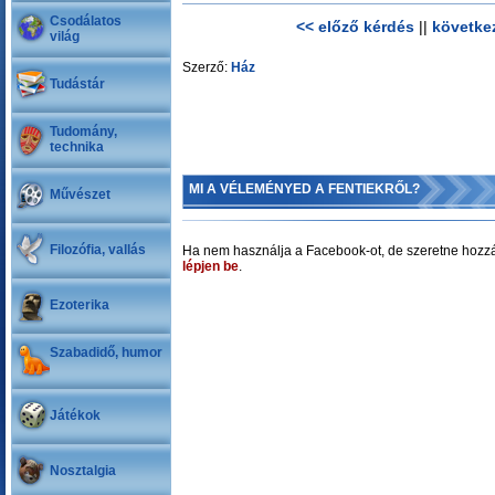
Csodálatos
<< előző kérdés
||
követke
világ
Szerző:
Ház
Tudástár
Tudomány,
technika
MI A VÉLEMÉNYED A FENTIEKRŐL?
Művészet
Filozófia, vallás
Ha nem használja a Facebook-ot, de szeretne hozzá
lépjen be
.
Ezoterika
Szabadidő, humor
Játékok
Nosztalgia