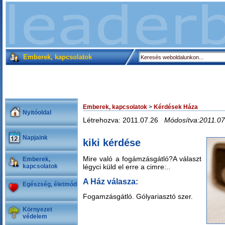
Emberek, kapcsolatok
Emberek, kapcsolatok
>
Kérdések Háza
Nyitóoldal
Létrehozva: 2011.07.26
Módosítva:2011.07
Napjaink
kiki kérdése
Mire való a fogámzásgátló?A választ
Emberek,
kapcsolatok
légyci küld el erre a cimre:..
A Ház válasza:
Egészség, életmód
Fogamzásgátló. Gólyariasztó szer.
Környezet
védelem