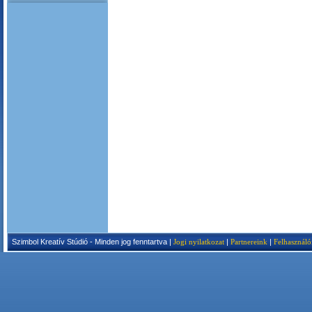
Szimbol Kreatív Stúdió - Minden jog fenntartva |
Jogi nyilatkozat
|
Partnereink
|
Felhasználó