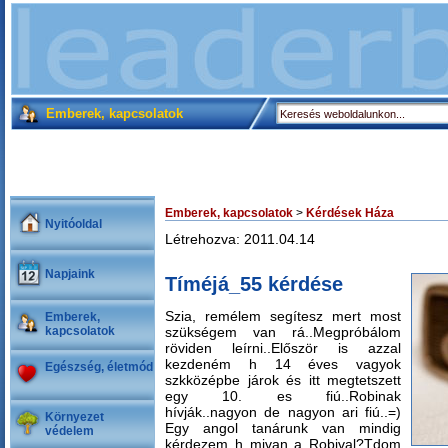
Emberek, kapcsolatok
Emberek, kapcsolatok
>
Kérdések Háza
Nyitóoldal
Létrehozva: 2011.04.14
Napjaink
Tíméjá_55 kérdése
Szia, remélem segítesz mert most
Emberek,
kapcsolatok
szükségem van rá..Megpróbálom
röviden leírni..Először is azzal
kezdeném h 14 éves vagyok
Egészség, életmód
szkközépbe járok és itt megtetszett
egy 10. es fiú..Robinak
hívják..nagyon de nagyon ari fiú..=)
Környezet
Egy angol tanárunk van mindig
védelem
kérdezem h mivan a Robival?Tdom