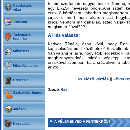
h nem szertem de nagyon tetszik!!Nemrég 
Csodálatos
egy ERZSI nevezetű bnője..Ami sztem kev
világ
erzsi..A kérdésem, táborban megismertem 
járjak e mert nem akarom azt hogyha
kincs..Nemtom mit csináljak, szted várjak 
Tudástár
megismert fiúval???
Tudomány,
A Ház válasza:
technika
Kedves Tíméjá, Azon kívül, hogy Robi
kapcsolódási pont közöttetek? Beszéltetek
Művészet
Van valami jel arra, hogy Robi érdeklődik ir
megbizonyosodnék mielőtt végképp let
erzsikével szemben. Ez a srác akivel a táb
Filozófia, vallás
ari?:o(
<< előző kérdés
||
követke
Ezoterika
Szerző:
Ház
Szabadidő, humor
Játékok
MI A VÉLEMÉNYED A FENTIEKRŐL?
Nosztalgia