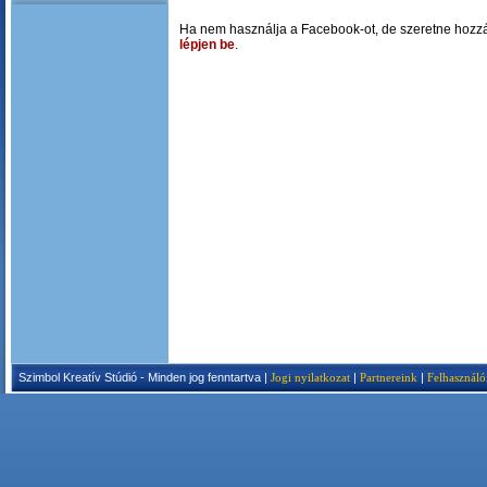
Ha nem használja a Facebook-ot, de szeretne hozzá
lépjen be
.
Szimbol Kreatív Stúdió - Minden jog fenntartva |
Jogi nyilatkozat
|
Partnereink
|
Felhasználó