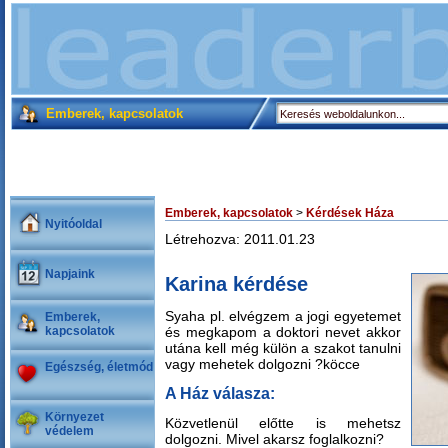
Emberek, kapcsolatok
Emberek, kapcsolatok
>
Kérdések Háza
Nyitóoldal
Létrehozva: 2011.01.23
Napjaink
Karina kérdése
Syaha pl. elvégzem a jogi egyetemet
Emberek,
kapcsolatok
és megkapom a doktori nevet akkor
utána kell még külön a szakot tanulni
vagy mehetek dolgozni ?köcce
Egészség, életmód
A Ház válasza:
Környezet
Közvetlenül előtte is mehetsz
védelem
dolgozni. Mivel akarsz foglalkozni?