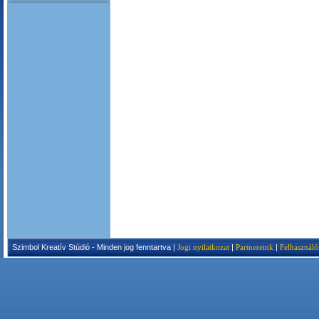
Szimbol Kreatív Stúdió - Minden jog fenntartva |
Jogi nyilatkozat
|
Partnereink
|
Felhasználó