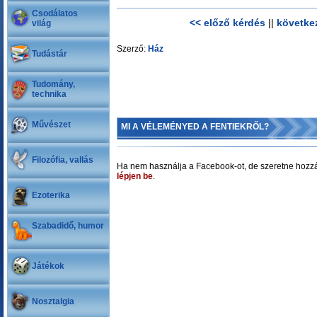
Csodálatos
<< előző kérdés
||
követke
világ
Szerző:
Ház
Tudástár
Tudomány,
technika
Művészet
MI A VÉLEMÉNYED A FENTIEKRŐL?
Filozófia, vallás
Ha nem használja a Facebook-ot, de szeretne hozzá
lépjen be
.
Ezoterika
Szabadidő, humor
Játékok
Nosztalgia