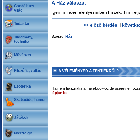
A Ház válasza:
Csodálatos
világ
Igen, mindenféle ilyesmiben hiszek. Ti mire 
Tudástár
<< előző kérdés
||
követke
Szerző:
Ház
Tudomány,
technika
Művészet
Filozófia, vallás
MI A VÉLEMÉNYED A FENTIEKRŐL?
Ezoterika
Ha nem használja a Facebook-ot, de szeretne hozzá
lépjen be
.
Szabadidő, humor
Játékok
Nosztalgia