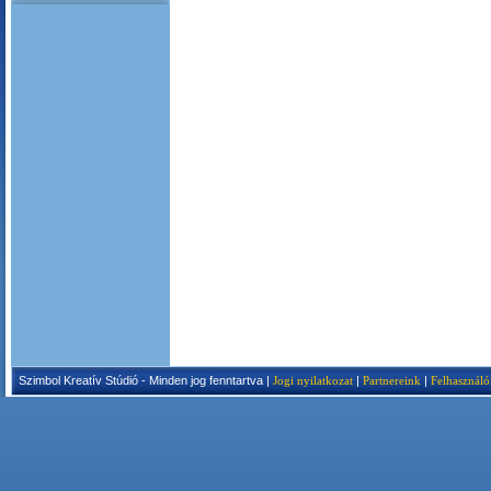
Szimbol Kreatív Stúdió - Minden jog fenntartva |
Jogi nyilatkozat
|
Partnereink
|
Felhasználó