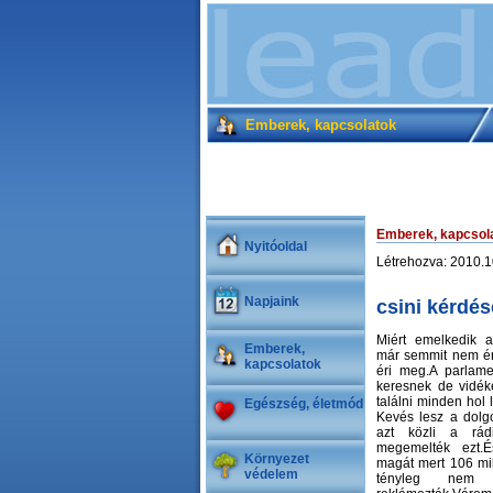
Emberek, kapcsolatok
Emberek, kapcsol
Nyitóoldal
Létrehozva: 2010.1
Napjaink
csini kérdés
Miért emelkedik 
Emberek,
már semmit nem é
kapcsolatok
éri meg.A parlame
keresnek de vidék
találni minden hol 
Egészség, életmód
Kevés lesz a dolg
azt közli a rá
megemelték ezt.É
Környezet
magát mert 106 mil
védelem
tényleg nem 