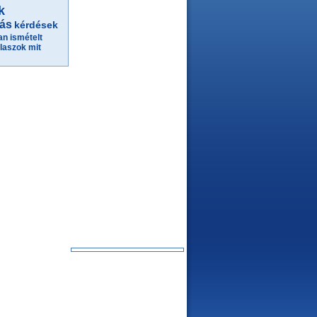
k
ás
kérdések
n ismételt
laszok
mit