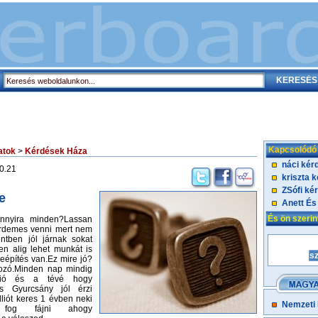
Kapcsolódó
atok
>
Kérdések Háza
náci kér
0.21
kriszta 
ZSófi ké
e
Anett És
És ön szeri
annyira minden?Lassan
rdemes venni mert nem
ntben jól járnak sokat
en alig lehet munkát is
leépítés van.Ez mire jó?
ozó.Minden nap mindig
dió és a tévé hogy
s Gyurcsány jól érzi
liót keres 1 évben neki
Nemzeti
fog fájni ahogy