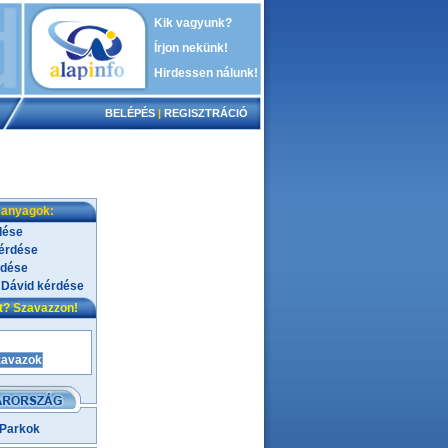
Kik vagyunk?
Írjon nekünk!
Hirdessen nálunk!
BELÉPÉS
|
REGISZTRÁCIÓ
 anyagok:
dése
kérdése
rdése
 Dávid kérdése
nt? Szavazzon!
 Parkok