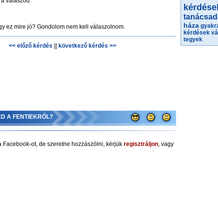
a válaszod.
kérdése
tanácsad
háza
gyakra
y ez mire jó? Gondolom nem kell válaszolnom.
kérdések
vá
tegyek
<< előző kérdés
||
következő kérdés >>
ED A FENTIEKRŐL?
 Facebook-ot, de szeretne hozzászólni, kérjük
regisztráljon
, vagy