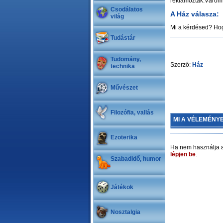
reklámozták.Várom 
Csodálatos
A Ház válasza:
világ
Mi a kérdésed? Hog
Tudástár
Tudomány,
Szerző:
Ház
technika
Művészet
Filozófia, vallás
MI A VÉLEMÉNY
Ezoterika
Ha nem használja a
lépjen be
.
Szabadidő, humor
Játékok
Nosztalgia