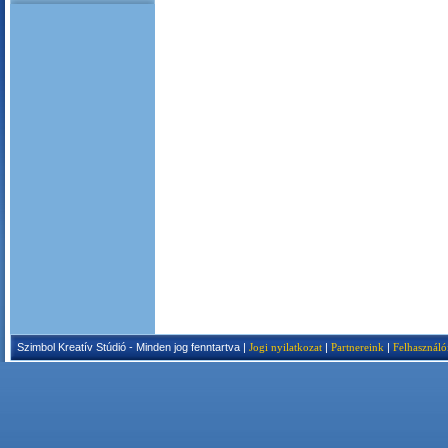
Szimbol Kreatív Stúdió - Minden jog fenntartva |
Jogi nyilatkozat
|
Partnereink
|
Felhasználó