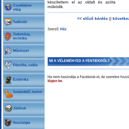
készítettem el az oldalt és azóta
Csodálatos
működik.
világ
<< előző kérdés
||
követke
Tudástár
Szerző:
Ház
Tudomány,
technika
Művészet
MI A VÉLEMÉNYED A FENTIEKRŐL?
Filozófia, vallás
Ha nem használja a Facebook-ot, de szeretne hozzá
Ezoterika
lépjen be
.
Szabadidő, humor
Játékok
Nosztalgia