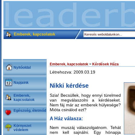
Emberek, kapcsolatok
Emberek, kapcsolatok
>
Kérdések Háza
Nyitóoldal
Létrehozva: 2009.03.19
Napjaink
Nikki kérdése
Szia! Becsüllek, hogy ennyi türelmed
Emberek,
kapcsolatok
van megválaszolni a kérdéseket.
Nem fáj már az emberek hülyesége?
Mióta csinálod ezt?
Egészség, életmód
A Ház válasza:
Környezet
Nem muszáj válaszolgatnom. Tehát
védelem
nem kell sajnálni. Egy hónapja