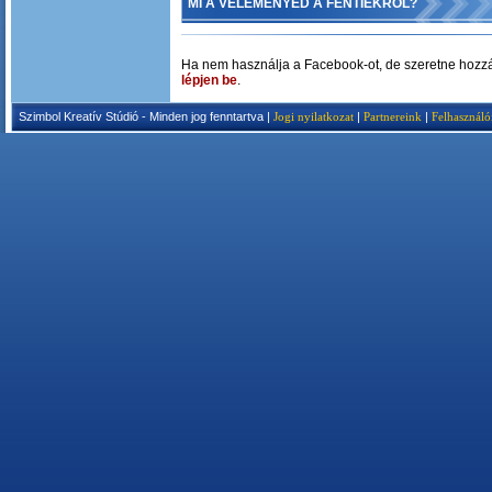
MI A VÉLEMÉNYED A FENTIEKRŐL?
Ha nem használja a Facebook-ot, de szeretne hozzá
lépjen be
.
Szimbol Kreatív Stúdió - Minden jog fenntartva |
Jogi nyilatkozat
|
Partnereink
|
Felhasználó