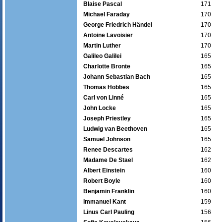
Blaise Pascal
171
Michael Faraday
170
George Friedrich Händel
170
Antoine Lavoisier
170
Martin Luther
170
Galileo Galilei
165
Charlotte Bronte
165
Johann Sebastian Bach
165
Thomas Hobbes
165
Carl von Linné
165
John Locke
165
Joseph Priestley
165
Ludwig van Beethoven
165
Samuel Johnson
165
Renee Descartes
162
Madame De Stael
162
Albert Einstein
160
Robert Boyle
160
Benjamin Franklin
160
Immanuel Kant
159
Linus Carl Pauling
156