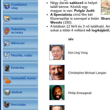
Négy darab
sakkozó
is helyet
Csodálatos
talált benne. Köztük egy
világ
magyar is van:
Polgár Judit
.
A Specialista
című film két
főszereplője is szerepel a listán:
Shar
Tudástár
Woods
(180).
A listában 12 férfi és 3 nő található. 
Tudomány,
sokat a többi 4 milliárd
nő logikájáról
technika
név
Művészet
Kim Ung-Yong
Filozófia, vallás
Ezoterika
Christopher Michael Langan
Szabadidő, humor
Játékok
Philip Emeagwali
Nosztalgia