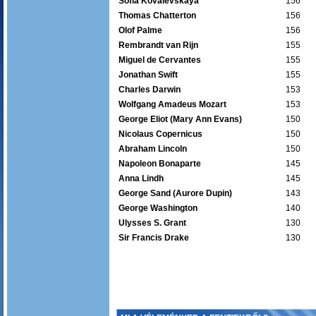
Sofia Kovalevskaya
156
Thomas Chatterton
156
Olof Palme
156
Rembrandt van Rijn
155
Miguel de Cervantes
155
Jonathan Swift
155
Charles Darwin
153
Wolfgang Amadeus Mozart
153
George Eliot (Mary Ann Evans)
150
Nicolaus Copernicus
150
Abraham Lincoln
150
Napoleon Bonaparte
145
Anna Lindh
145
George Sand (Aurore Dupin)
143
George Washington
140
Ulysses S. Grant
130
Sir Francis Drake
130