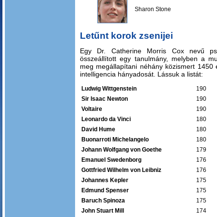
Sharon Stone
Letűnt korok zsenijei
Egy Dr. Catherine Morris Cox nevű ps
összeállított egy tanulmány, melyben a mu
meg megállapítani néhány közismert 1450 és
intelligencia hányadosát. Lássuk a listát:
Ludwig Wittgenstein
190
Sir Isaac Newton
190
Voltaire
190
Leonardo da Vinci
180
David Hume
180
Buonarroti Michelangelo
180
Johann Wolfgang von Goethe
179
Emanuel Swedenborg
176
Gottfried Wilhelm von Leibniz
176
Johannes Kepler
175
Edmund Spenser
175
Baruch Spinoza
175
John Stuart Mill
174