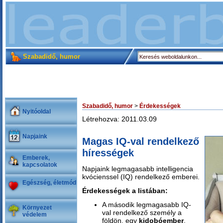
Szabadidő, humor
Szabadidő, humor
>
Érdekességek
Nyitóoldal
Létrehozva: 2011.03.09
Napjaink
Magas IQ-val rendelkező
hírességek
Emberek,
kapcsolatok
Napjaink legmagasabb intelligencia
kvócienssel (IQ) rendelkező emberei.
Egészség, életmód
Érdekességek a listában:
A második legmagasabb IQ-
Környezet
val rendelkező személy a
védelem
földön, egy
kidobóember
.