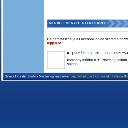
MI A VÉLEMÉNYED A FENTIEKRŐL?
Ha nem használja a Facebook-ot, de szeretne hozzá
lépjen be
.
#1 |
Tamás0307
2011.08.26. 09:57:53
kampány módba a 9. szintre eljutottam,
sajnos
Szimbol Kreatív Stúdió - Minden jog fenntartva |
Jogi nyilatkozat
|
Partnereink
|
Felhasználó