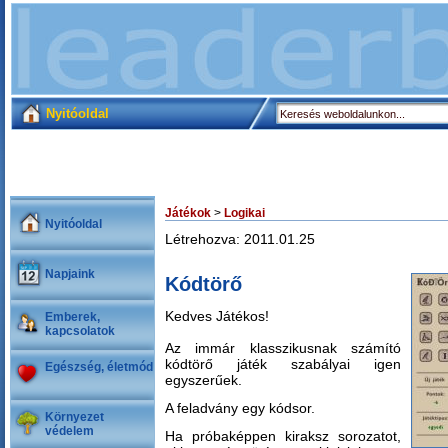
Nyitóoldal
Játékok
>
Logikai
Nyitóoldal
Létrehozva: 2011.01.25
Napjaink
Kódtörő
Kedves Játékos!
Emberek,
kapcsolatok
Az immár klasszikusnak számító
kódtörő játék szabályai igen
Egészség, életmód
egyszerűek.
A feladvány egy kódsor.
Környezet
védelem
Ha próbaképpen kiraksz sorozatot,