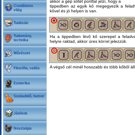
akkor a gép sötét ponttal jelzi, hogy a
Csodálatos
tippedben az egyik kő megegyezik a felad
világ
kővel és jó helyen is van.
Tudástár
Tudomány,
Ha a tippedben lévő kő szerepel a felad
technika
helyre raktad, akkor üres körrel jelezzük.
Művészet
A végső cél minél hosszabb és több kőből ál
Filozófia, vallás
Ezoterika
Szabadidő, humor
Játékok
Nosztalgia