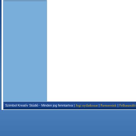
Szimbol Kreatív Stúdió - Minden jog fenntartva |
Jogi nyilatkozat
|
Partnereink
|
Felhasználó