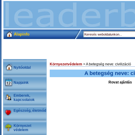
Alapinfo
Környezetvédelem
> A betegség neve: civilizáció
Nyitóoldal
A betegség neve: ci
Rovat ajánlás
Napjaink
Emberek,
kapcsolatok
Egészség, életmód
Környezet
védelem