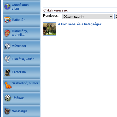
Csodálatos
világ
Rendezés:
Tudástár
A Föld sebei és a betegségek
Tudomány,
technika
Művészet
Filozófia, vallás
Ezoterika
Szabadidő, humor
Játékok
Nosztalgia