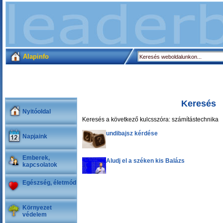
Alapinfo
Keresés
Nyitóoldal
Keresés a következő kulcsszóra: számítástechnika
undibajsz kérdése
Napjaink
Emberek,
Aludj el a széken kis Balázs
kapcsolatok
Egészség, életmód
Környezet
védelem