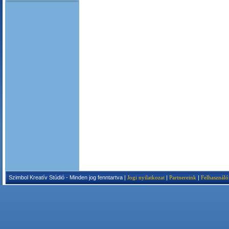
Szimbol Kreatív Stúdió - Minden jog fenntartva |
Jogi nyilatkozat
|
Partnereink
|
Felhasználó