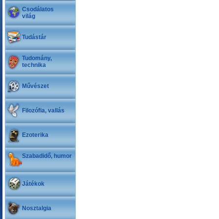
Csodálatos
világ
Tudástár
Tudomány,
technika
Művészet
Filozófia, vallás
Ezoterika
Szabadidő, humor
Játékok
Nosztalgia