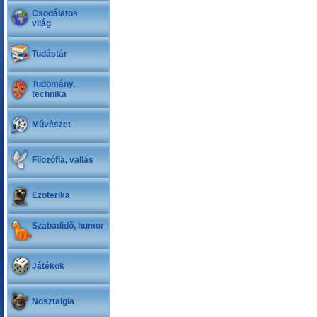
Csodálatos
világ
Tudástár
Tudomány,
technika
Művészet
Filozófia, vallás
Ezoterika
Szabadidő, humor
Játékok
Nosztalgia