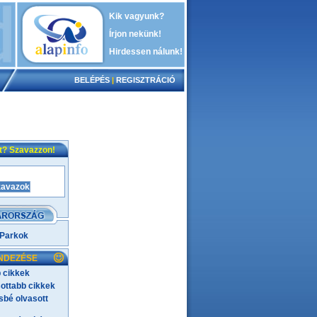
Kik vagyunk?
Írjon nekünk!
Hirdessen nálunk!
BELÉPÉS
|
REGISZTRÁCIÓ
nt? Szavazzon!
 Parkok
NDEZÉSE
 cikkek
ottabb cikkek
bé olvasott