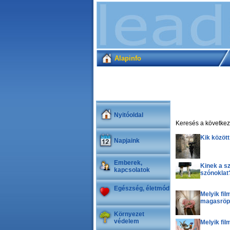
Alapinfo
Nyitóoldal
Keresés a következő
Kik között
Napjaink
Emberek,
Kinek a sz
kapcsolatok
szónoklat
Egészség, életmód
Melyik fil
magasröp
Környezet
védelem
Melyik fil