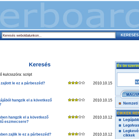
Keresés
És ön szeri
 kulcsszóra: script
 zajlott le ez a párbeszéd?
2010.10.15
ájából hangzik el a következő
2010.10.15
Nemzeti
?
CIKKEK RE
mben hangzik el a következő
2010.10.12
Legújabb
tű eszmecsere?
Legolvas
Legkevés
mben zajlik le ez a párbeszéd?
2010.10.12
cikkek