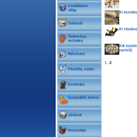
Csodálatos
világ
Ki mondta
Tudástár
Ki vitatko
Tudomány,
technika
Kik között
nyelvű)
Művészet
1
|
2
Filozófia, vallás
Ezoterika
Szabadidő, humor
Játékok
Nosztalgia