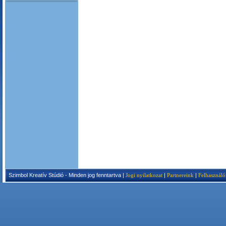
Szimbol Kreatív Stúdió - Minden jog fenntartva |
Jogi nyilatkozat
|
Partnereink
|
Felhasználó