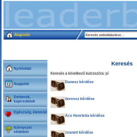
Alapinfo
Keresés
Nyitóoldal
Keresés a következő kulcsszóra: pí
Danesz kérdése
Napjaink
Emberek,
doressz kérdése
kapcsolatok
Egészség, életmód
Ács Henrietta kérdése
Környezet
védelem
zsanett kérdése