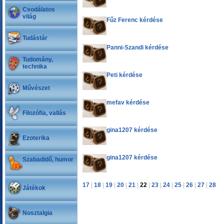
Csodálatos
világ
Fűz Ferenc kérdése
Tudástár
Panni-Szandi kérdése
Tudomány,
technika
Peti kérdése
Művészet
mefav kérdése
Filozófia, vallás
gina1207 kérdése
Ezoterika
gina1207 kérdése
Szabadidő, humor
17
|
18
|
19
|
20
|
21
|
22
|
23
|
24
|
25
|
26
|
27
|
28
Játékok
Nosztalgia