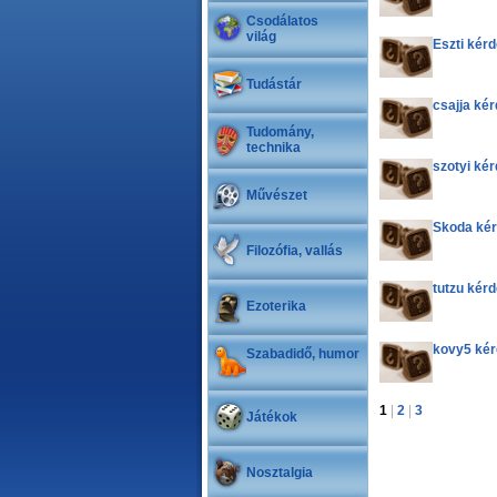
Csodálatos
világ
Eszti kér
Tudástár
csajja ké
Tudomány,
technika
szotyi ké
Művészet
Skoda ké
Filozófia, vallás
tutzu kér
Ezoterika
kovy5 ké
Szabadidő, humor
1
|
2
|
3
Játékok
Nosztalgia