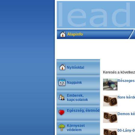
Alapinfo
Nyitóoldal
Keresés a következ
Részeges
Napjaink
Emberek,
flore kér
kapcsolatok
Egészség, életmód
Demos ké
Környezet
védelem
00-Lány-0