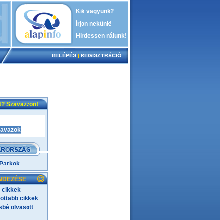
Kik vagyunk?
Írjon nekünk!
Hirdessen nálunk!
BELÉPÉS
|
REGISZTRÁCIÓ
nt? Szavazzon!
 Parkok
NDEZÉSE
 cikkek
ottabb cikkek
bé olvasott