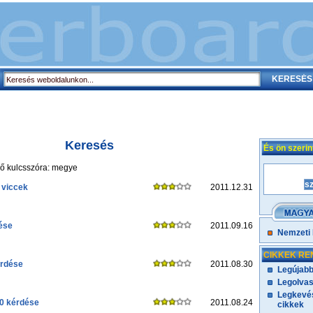
Keresés
És ön szeri
ő kulcsszóra: megye
 viccek
2011.12.31
dése
2011.09.16
Nemzeti
CIKKEK RE
rdése
2011.08.30
Legújabb
Legolvas
Legkevés
0 kérdése
2011.08.24
cikkek