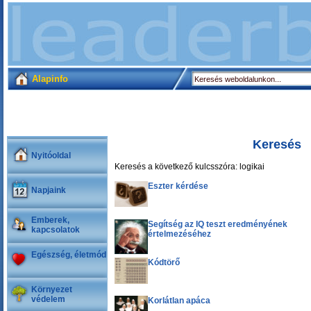
Alapinfo
Keresés
Nyitóoldal
Keresés a következő kulcsszóra: logikai
Eszter kérdése
Napjaink
Emberek,
Segítség az IQ teszt eredményének
kapcsolatok
értelmezéséhez
Egészség, életmód
Kódtörő
Környezet
védelem
Korlátlan apáca