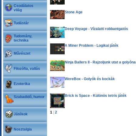
Csodálatos
világ
Stone Age
Tudástár
Deep Voyage - Vízalatti robbantgatós
Tudomány,
technika
A Miner Problem - Logikai játék
Művészet
Ninja Ballers II - Rajzoljunk utat a golyón
Filozófia, vallás
WereBox - Golyók és kockák
Ezoterika
Brick is Space - Különös tetris játék
Szabadidő, humor
1
|
2
Játékok
Nosztalgia