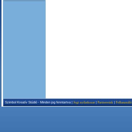
Szimbol Kreatív Stúdió - Minden jog fenntartva |
Jogi nyilatkozat
|
Partnereink
|
Felhasználó