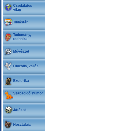
Csodálatos
világ
Tudástár
Tudomány,
technika
Művészet
Filozófia, vallás
Ezoterika
Szabadidő, humor
Játékok
Nosztalgia