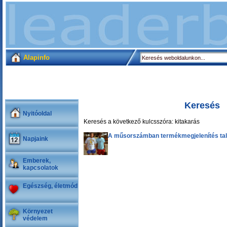
Alapinfo
Keresés
Nyitóoldal
Keresés a következő kulcsszóra: kitakarás
A műsorszámban termékmegjelenítés tal
Napjaink
Emberek,
kapcsolatok
Egészség, életmód
Környezet
védelem