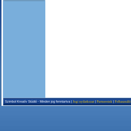
Szimbol Kreatív Stúdió - Minden jog fenntartva |
Jogi nyilatkozat
|
Partnereink
|
Felhasználó