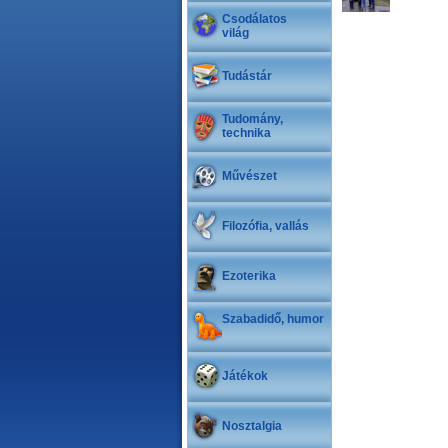
Csodálatos
világ
Tudástár
Tudomány,
technika
Művészet
Filozófia, vallás
Ezoterika
Szabadidő, humor
Játékok
Nosztalgia