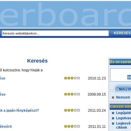
Keresés
És ön szeri
ő kulcsszóra: hogy hívják a
ése
2010.11.23
ése
2008.09.15
Nemzeti
CIKKEK RE
ák a japán fényképészt?
2011.03.24
Legújabb
Legolvas
Legkevés
élreérti
2011.01.11
cikkek