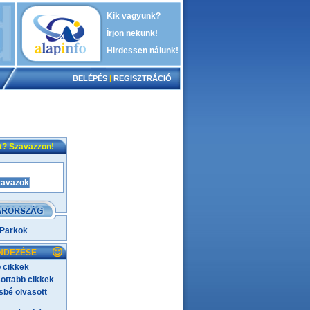
Kik vagyunk?
Írjon nekünk!
Hirdessen nálunk!
BELÉPÉS
|
REGISZTRÁCIÓ
nt? Szavazzon!
 Parkok
NDEZÉSE
 cikkek
ottabb cikkek
bé olvasott