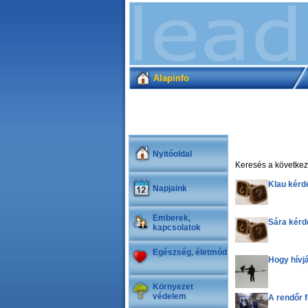
Alapinfo
Nyitóoldal
Keresés a következ
Klau kérd
Napjaink
Emberek,
Sára kérd
kapcsolatok
Egészség, életmód
Hogy hívj
Környezet
védelem
A rendőr f