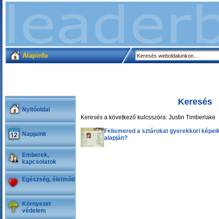
Alapinfo
Keresés
Nyitóoldal
Keresés a következő kulcsszóra: Justin Timberlake
Felismered a sztárokat gyerekkori képei
Napjaink
alapján?
Emberek,
kapcsolatok
Egészség, életmód
Környezet
védelem