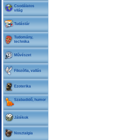
Csodálatos
világ
Tudástár
Tudomány,
technika
Művészet
Filozófia, vallás
Ezoterika
Szabadidő, humor
Játékok
Nosztalgia