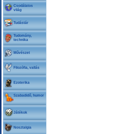
Csodálatos
világ
Tudástár
Tudomány,
technika
Művészet
Filozófia, vallás
Ezoterika
Szabadidő, humor
Játékok
Nosztalgia