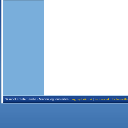
Szimbol Kreatív Stúdió - Minden jog fenntartva |
Jogi nyilatkozat
|
Partnereink
|
Felhasználó