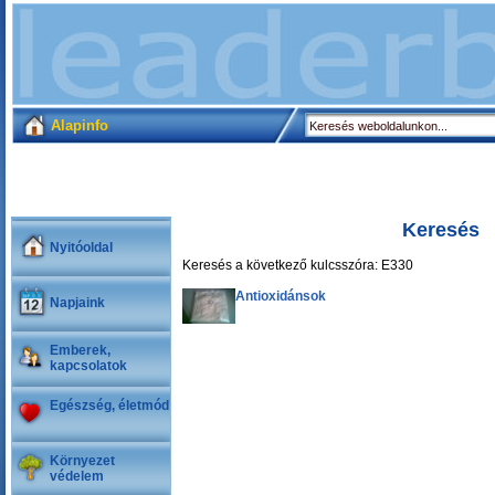
Alapinfo
Keresés
Nyitóoldal
Keresés a következő kulcsszóra: E330
Antioxidánsok
Napjaink
Emberek,
kapcsolatok
Egészség, életmód
Környezet
védelem