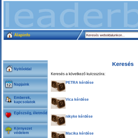
Alapinfo
Keresés
Nyitóoldal
Keresés a következő kulcsszóra:
PETRA kérdése
Napjaink
Emberek,
Vica kérdése
kapcsolatok
Egészség, életmód
nikyke kérdése
Környezet
védelem
Macika kérdése