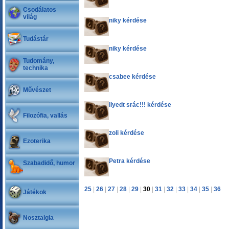
Csodálatos
világ
niky kérdése
Tudástár
niky kérdése
Tudomány,
technika
csabee kérdése
Művészet
ilyedt srác!!! kérdése
Filozófia, vallás
zoli kérdése
Ezoterika
Petra kérdése
Szabadidő, humor
25
|
26
|
27
|
28
|
29
|
30
|
31
|
32
|
33
|
34
|
35
|
36
Játékok
Nosztalgia