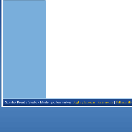
Szimbol Kreatív Stúdió - Minden jog fenntartva |
Jogi nyilatkozat
|
Partnereink
|
Felhasználó