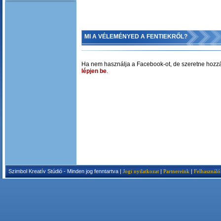
MI A VÉLEMÉNYED A FENTIEKRŐL?
Ha nem használja a Facebook-ot, de szeretne hozzá
lépjen be
.
Szimbol Kreatív Stúdió - Minden jog fenntartva |
Jogi nyilatkozat
|
Partnereink
|
Felhasználó