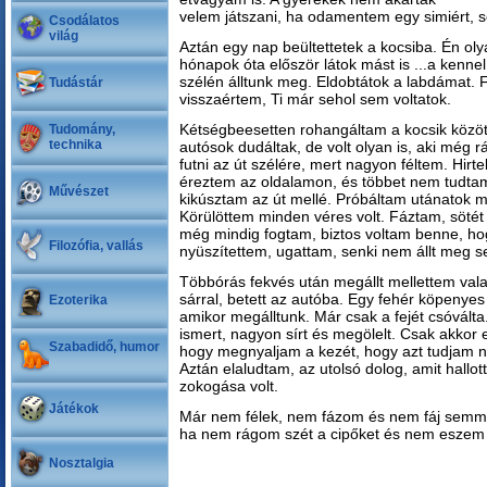
velem játszani, ha odamentem egy simiért, 
Csodálatos
világ
Aztán egy nap beültettetek a kocsiba. Én ol
hónapok óta először látok mást is ...a kennel
szélén álltunk meg. Eldobtátok a labdámat. 
Tudástár
visszaértem, Ti már sehol sem voltatok.
Kétségbeesetten rohangáltam a kocsik közöt
Tudomány,
technika
autósok dudáltak, de volt olyan is, aki még rá
futni az út szélére, mert nagyon féltem. Hirt
éreztem az oldalamon, és többet nem tudtam
Művészet
kikúsztam az út mellé. Próbáltam utánatok m
Körülöttem minden véres volt. Fáztam, sötét 
még mindig fogtam, biztos voltam benne, hog
Filozófia, vallás
nyüszítettem, ugattam, senki nem állt meg se
Többórás fekvés után megállt mellettem vala
sárral, betett az autóba. Egy fehér köpenyes 
Ezoterika
amikor megálltunk. Már csak a fejét csóválta
ismert, nagyon sírt és megölelt. Csak akkor
Szabadidő, humor
hogy megnyaljam a kezét, hogy azt tudjam 
Aztán elaludtam, az utolsó dolog, amit hall
zokogása volt.
Játékok
Már nem félek, nem fázom és nem fáj semm
ha nem rágom szét a cipőket és nem eszem 
Nosztalgia