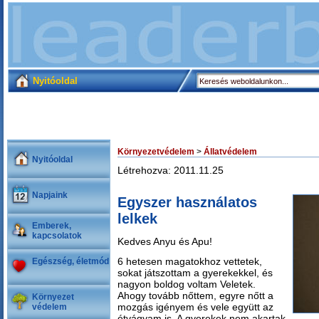
Nyitóoldal
Környezetvédelem
>
Állatvédelem
Nyitóoldal
Létrehozva: 2011.11.25
Napjaink
Egyszer használatos
lelkek
Emberek,
kapcsolatok
Kedves Anyu és Apu!
6 hetesen magatokhoz vettetek,
Egészség, életmód
sokat játszottam a gyerekekkel, és
nagyon boldog voltam Veletek.
Ahogy tovább nőttem, egyre nőtt a
Környezet
mozgás igényem és vele együtt az
védelem
étvágyam is. A gyerekek nem akartak