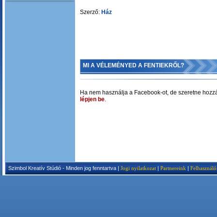
Szerző:
Ház
MI A VÉLEMÉNYED A FENTIEKRŐL?
Ha nem használja a Facebook-ot, de szeretne hozzá
lépjen be
.
Szimbol Kreatív Stúdió - Minden jog fenntartva |
Jogi nyilatkozat
|
Partnereink
|
Felhasználó