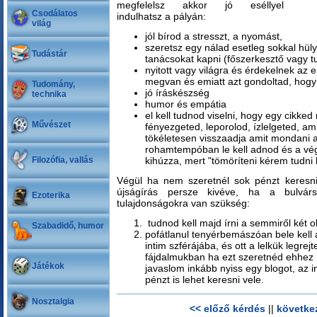
megfelelsz akkor jó eséllyel
Csodálatos
indulhatsz a pályán:
világ
jól bírod a stresszt, a nyomást,
szeretsz egy nálad esetleg sokkal hül
Tudástár
tanácsokat kapni (főszerkesztő vagy t
nyitott vagy világra és érdekelnek a
megvan és emiatt azt gondoltad, hogy 
Tudomány,
jó íráskészség
technika
humor és empátia
el kell tudnod viselni, hogy egy cikk
Művészet
fényezgeted, leporolod, ízlelgeted, a
tökéletesen visszaadja amit mondani a
rohamtempóban le kell adnod és a vég
Filozófia, vallás
kihúzza, mert "tömöríteni kérem tudni k
Végül ha nem szeretnél sok pénzt keresn
újságírás persze kivéve, ha a bulvár
Ezoterika
tulajdonságokra van szükség:
tudnod kell majd írni a semmiről két ol
Szabadidő, humor
pofátlanul tenyérbemászóan bele kell
intim szférájába, és ott a lelkük legrej
fájdalmukban ha ezt szeretnéd ehhez 
Játékok
javaslom inkább nyiss egy blogot, az 
pénzt is lehet keresni vele.
Nosztalgia
<< előző kérdés
||
követke