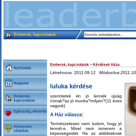
Emberek, kapcsolatok
Emberek, kapcsolatok
>
Kérdések Háza
Nyitóoldal
Létrehozva: 2011.09.12
Módosítva:2011.10
Napjaink
luluka kérdése
szerintetek én jó lennék újság
Emberek,
kapcsolatok
írónak?az jó munka?milyen?(11 éves
vagyok)
Egészség, életmód
A Ház válasza:
Természetesen nem tudom, hogy jó
Környezet
lennél-e. Mivel nem ismerem a
védelem
képességeidet. Ha az alábbiaknak