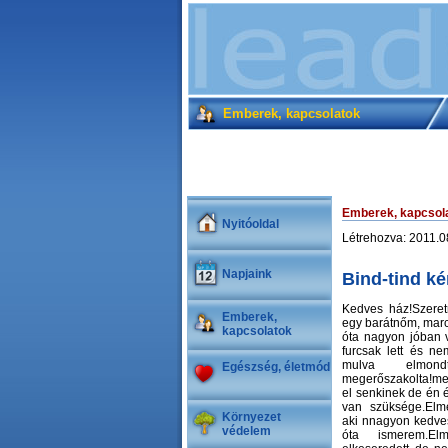
Emberek, kapcsolatok
Emberek, kapcsol
Nyitóoldal
Létrehozva: 2011.
Napjaink
Bind-tind k
Kedves ház!Szeret
Emberek,
egy barátnőm, marc
kapcsolatok
óta nagyon jóban 
furcsak lett és n
mulva elmondt
Egészség, életmód
megerőszakolta!me
el senkinek de én 
van szüksége.Elm
Környezet
aki nnagyon kedves
védelem
óta ismerem.El