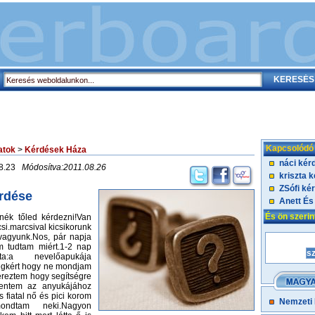
Kapcsolódó
atok
>
Kérdések Háza
náci kér
08.23
Módosítva:2011.08.26
kriszta 
ZSófi ké
érdése
Anett És
És ön szeri
nék tőled kérdezni!Van
si.marcsival kicsikorunk
vagyunk.Nos, pár napja
em tudtam miért.1-2 nap
a:a nevelőapukája
gkért hogy ne mondjam
éreztem hogy segítségre
entem az anyukájához
 fiatal nő és pici korom
Nemzeti
mondtam neki.Nagyon