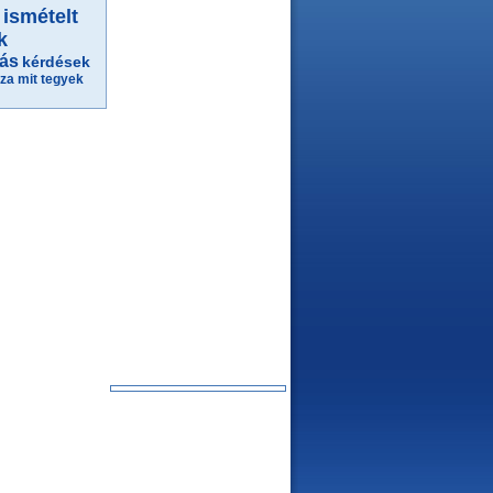
ismételt
k
ás
kérdések
áza
mit tegyek