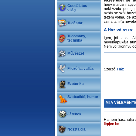
elkeseredett de ne
hogy marcsi nagyo
Csodálatos
neki.Azóta pedig p
világ
azóta se szól hoz
tettem volna, de a
csináltam!(a nevelőf
Tudástár
A Ház válasza:
Tudomány,
Igen, jól tetted
technika
nevelőapukája bün
Nem volt könnyű dön
Művészet
Filozófia, vallás
Szerző:
Ház
Ezoterika
Szabadidő, humor
MI A VÉLEMÉNY
Játékok
Ha nem használja a
lépjen be
.
Nosztalgia