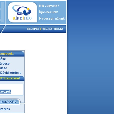
Kik vagyunk?
Írjon nekünk!
Hirdessen nálunk!
BELÉPÉS
|
REGISZTRÁCIÓ
 anyagok:
dése
kérdése
rdése
 Dávid kérdése
nt? Szavazzon!
 Parkok