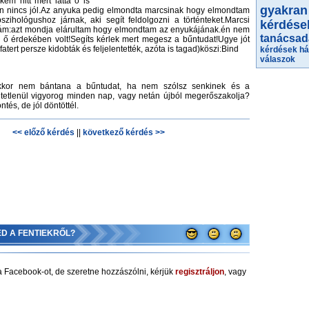
kem hitt mert látta ő is
gyakran 
n nincs jól.Az anyuka pedig elmondta marcsinak hogy elmondtam
szihológushoz járnak, aki segít feldolgozni a történteket.Marcsi
kérdése
zám:azt mondja elárultam hogy elmondtam az enyukájának.én nem
tanácsad
z ő érdekében volt!Segíts kérlek mert megesz a bűntudat!Ugye jót
atert persze kidobták és feljelentették, azóta is tagad)köszi:Bind
kérdések h
válaszok
. Akkor nem bántana a bűntudat, ha nem szólsz senkinek és a
tetlenül vigyorog minden nap, vagy netán újból megerőszakolja?
tés, de jól döntöttél.
<< előző kérdés
||
következő kérdés >>
ED A FENTIEKRŐL?
 Facebook-ot, de szeretne hozzászólni, kérjük
regisztráljon
, vagy