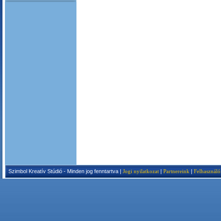
Szimbol Kreatív Stúdió - Minden jog fenntartva |
Jogi nyilatkozat
|
Partnereink
|
Felhasználó