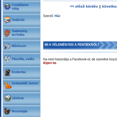
Csodálatos
<< előző kérdés
||
követke
világ
Szerző:
Ház
Tudástár
Tudomány,
technika
MI A VÉLEMÉNYED A FENTIEKRŐL?
Művészet
Filozófia, vallás
Ha nem használja a Facebook-ot, de szeretne hozzá
lépjen be
.
Ezoterika
Szabadidő, humor
Játékok
Nosztalgia