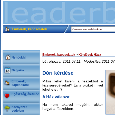
Emberek, kapcsolatok
Emberek, kapcsolatok
>
Kérdések Háza
Nyitóoldal
Létrehozva: 2011.07.11
Módosítva:2011.07
Napjaink
Dóri kérdése
Mikor lehet kiveni a fészekből a
Emberek,
kapcsolatok
kicsiseregélyeket? És a piciket mivel
lehet etetni?
Egészség, életmód
A Ház válasza:
Ha nem akarod megölni, akkor
Környezet
hagyd a fészekben.
védelem