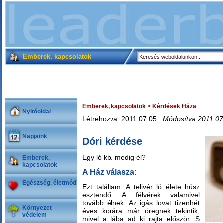
Emberek, kapcsolatok
Emberek, kapcsolatok
>
Kérdések Háza
Nyitóoldal
Létrehozva: 2011.07.05
Módosítva:2011.07
Napjaink
Dóri kérdése
Egy ló kb. medig él?
Emberek,
kapcsolatok
A Ház válasza:
Egészség, életmód
Ezt találtam: A telivér ló élete húsz
esztendő. A félvérek valamivel
tovább élnek. Az igás lovat tizenhét
Környezet
éves korára már öregnek tekintik,
védelem
mivel a lába ad ki rajta először. S