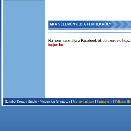
MI A VÉLEMÉNYED A FENTIEKRŐL?
Ha nem használja a Facebook-ot, de szeretne hozzá
lépjen be
.
Szimbol Kreatív Stúdió - Minden jog fenntartva |
Jogi nyilatkozat
|
Partnereink
|
Felhasználó