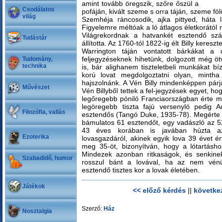
amint tovább öregszik, szőre őszül a
Csodálatos
pofáján, kivált szeme s orra táján, szeme fö
világ
Szemhéja ráncosodik, ajka pittyed, háta 
Figyelemre méltóak a ló átlagos életkorától
Világrekordnak a hatvankét esztendő szá
Tudástár
állította. Az 1760-tól 1822-ig élt Billy kereszte
Warrington táján vontatott bárkákat a
feljegyzéseknek hihetünk, dolgozott még ö
Tudomány,
technika
is, bár alighanem tiszteletbeli munkákat bí
korú lovat megdolgoztatni olyan, minth
hajszolnánk. A Vén Billy mindenképpen párjá
Művészet
Vén Billyből tettek a fel-jegyzések egyet, h
legőregebb póniló Franciaországban érte m
legöregebb tiszta fajú versenyló pedig Au
Filozófia, vallás
esztendős (Tangó Duke, 1935-78). Megérte 
bámulatos 61 esztendőt, egy vadászló az 5
43 éves korában is javában húzta az
Ezoterika
lovasgazdáról, akinek egyik lova 39 évet é
meg 35-öt, bizonyítván, hogy a lótartásh
Mindezek azonban ritkaságok, és senkine
Szabadidő, humor
rosszul bánt a lovával, ha az nem vénü
esztendő tisztes kor a lovak életében.
Játékok
<< előző kérdés
||
követke
Szerző:
Ház
Nosztalgia