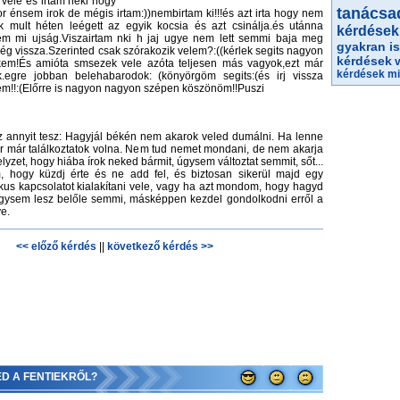
 vele és irtam neki hogy
tanácsa
r énsem irok de mégis irtam:))nembirtam ki!!!és azt irta hogy nem
csak mult héten leégett az egyik kocsia és azt csinálja.és utánna
kérdések
em mi ujság.Viszairtam nki h jaj ugye nem lett semmi baja meg
gyakran is
ég vissza.Szerinted csak szórakozik velem?:((kérlek segits nagyon
kérdések
kem!És amióta smsezek vele azóta teljesen más vagyok,ezt már
kérdések
mi
egre jobban belehabarodok: (könyörgöm segits:(és irj vissza
m!!:(Előrre is nagyon nagyon szépen köszönöm!!Puszi
 annyit tesz: Hagyjál békén nem akarok veled dumálni. Ha lenne
kor már találkoztatok volna. Nem tud nemet mondani, de nem akarja
elyzet, hogy hiába írok neked bármit, úgysem változtat semmit, sőt...
, hogy küzdj érte és ne add fel, és biztosan sikerül majd egy
us kapcsolatot kialakítani vele, vagy ha azt mondom, hogy hagyd
úgysem lesz belőle semmi, másképpen kezdel gondolkodni erről a
e.
<< előző kérdés
||
következő kérdés >>
ED A FENTIEKRŐL?