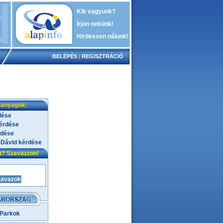
Kik vagyunk?
Írjon nekünk!
Hirdessen nálunk!
BELÉPÉS
|
REGISZTRÁCIÓ
 anyagok:
dése
kérdése
rdése
 Dávid kérdése
nt? Szavazzon!
 Parkok