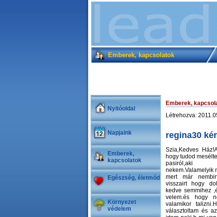
Emberek, kapcsolatok
Emberek, kapcsol
Nyitóoldal
Létrehozva: 2011.
Napjaink
regina30 ké
Szia,Kedves Ház!A
Emberek,
hogy tudod mesélt
kapcsolatok
pasiról,aki
nekem.Valamelyik n
mert már nembir
Egészség, életmód
visszairt hogy do
kedve semmihez ,é
velem.és hogy 
Környezet
valamikor talizni
védelem
választoltam és a