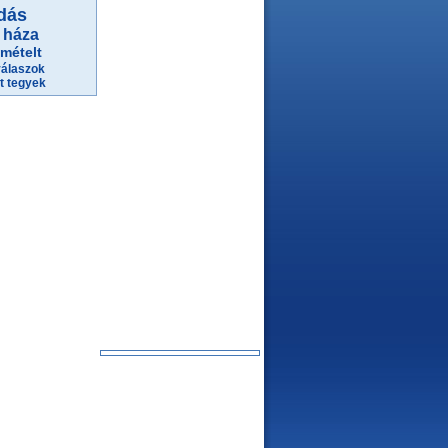
dás
 háza
mételt
válaszok
t tegyek