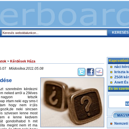
Kapcsolódó
atok
>
Kérdések Háza
náci kér
05.07
Módosítva:2011.05.08
kriszta 
ZSófi ké
rdése
Anett És
És ön szeri
zt szeretném kérdezni
em neked arról a 29éves
 nagyon tetszik
ap irtam neki egy sms-t
tam hogy nem ir:(és
lgozik,de neki sincsen
s szivesen lenne most
nem e lenne kedvem
.Hát gondolhatod h mit
Nemzeti
zóta megint nem irt ma