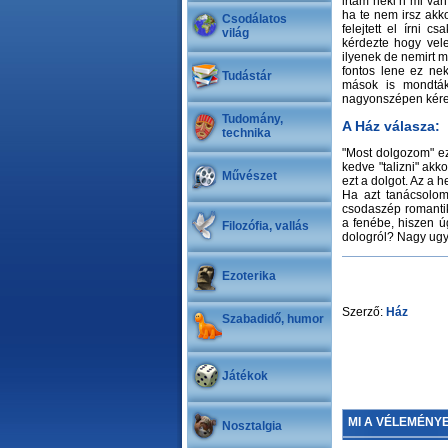
irtam neki h mi van
ha te nem irsz akko
Csodálatos
felejtett el írni 
világ
kérdezte hogy vel
ilyenek de nemirt m
fontos lene ez ne
Tudástár
mások is mondták.
nagyonszépen kére
Tudomány,
A Ház válasza:
technika
"Most dolgozom" ez
kedve "talizni" ak
Művészet
ezt a dolgot. Az a h
Ha azt tanácsolom
csodaszép romantik
a fenébe, hiszen 
Filozófia, vallás
dologról? Nagy ugy
Ezoterika
Szerző:
Ház
Szabadidő, humor
Játékok
MI A VÉLEMÉNY
Nosztalgia