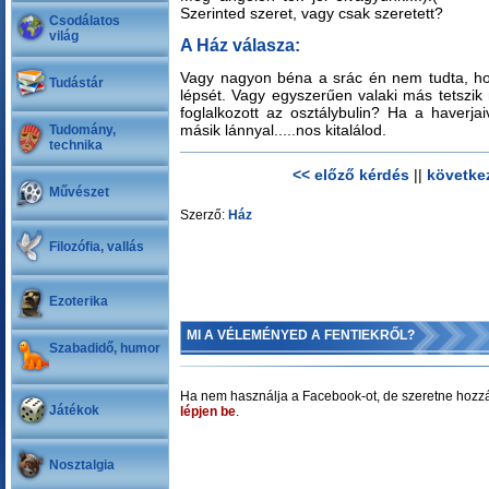
Szerinted szeret, vagy csak szeretett?
Csodálatos
világ
A Ház válasza:
Vagy nagyon béna a srác én nem tudta, h
Tudástár
lépsét. Vagy egyszerűen valaki más tetszik n
foglalkozott az osztálybulin? Ha a haverja
másik lánnyal.....nos kitalálod.
Tudomány,
technika
<< előző kérdés
||
követke
Művészet
Szerző:
Ház
Filozófia, vallás
Ezoterika
MI A VÉLEMÉNYED A FENTIEKRŐL?
Szabadidő, humor
Ha nem használja a Facebook-ot, de szeretne hozzá
Játékok
lépjen be
.
Nosztalgia