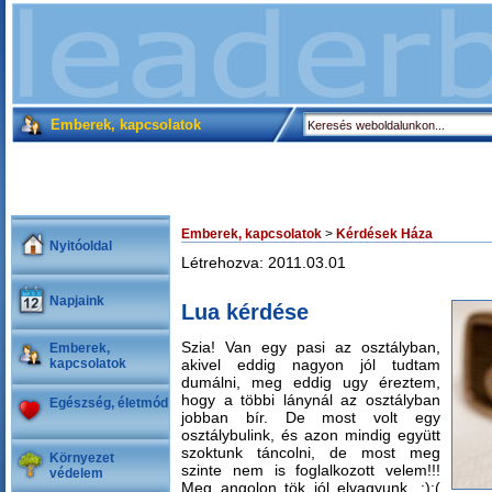
Emberek, kapcsolatok
Emberek, kapcsolatok
>
Kérdések Háza
Nyitóoldal
Létrehozva: 2011.03.01
Napjaink
Lua kérdése
Szia! Van egy pasi az osztályban,
Emberek,
kapcsolatok
akivel eddig nagyon jól tudtam
dumálni, meg eddig ugy éreztem,
hogy a többi lánynál az osztályban
Egészség, életmód
jobban bír. De most volt egy
osztálybulink, és azon mindig együtt
szoktunk táncolni, de most meg
Környezet
szinte nem is foglalkozott velem!!!
védelem
Meg angolon tök jól elvagyunk...:):(