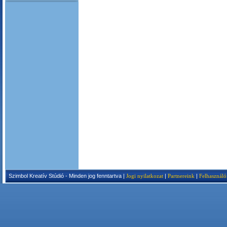
Szimbol Kreatív Stúdió - Minden jog fenntartva |
Jogi nyilatkozat
|
Partnereink
|
Felhasználó