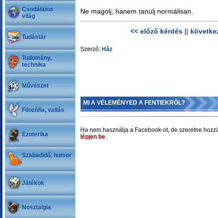
Csodálatos
Ne magolj, hanem tanulj normálisan.
világ
<< előző kérdés
||
követke
Tudástár
Szerző:
Ház
Tudomány,
technika
Művészet
MI A VÉLEMÉNYED A FENTIEKRŐL?
Filozófia, vallás
Ha nem használja a Facebook-ot, de szeretne hozzá
Ezoterika
lépjen be
.
Szabadidő, humor
Játékok
Nosztalgia