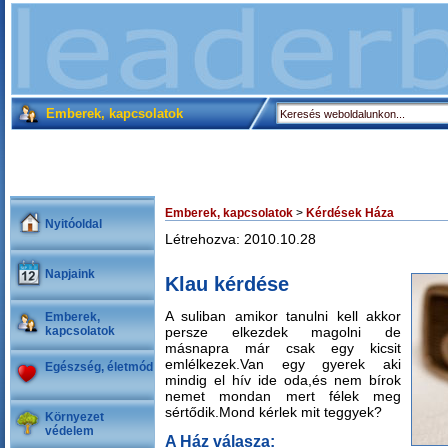
Emberek, kapcsolatok
Emberek, kapcsolatok
>
Kérdések Háza
Nyitóoldal
Létrehozva: 2010.10.28
Napjaink
Klau kérdése
A suliban amikor tanulni kell akkor
Emberek,
kapcsolatok
persze elkezdek magolni de
másnapra már csak egy kicsit
emlélkezek.Van egy gyerek aki
Egészség, életmód
mindig el hív ide oda,és nem bírok
nemet mondan mert félek meg
sértődik.Mond kérlek mit teggyek?
Környezet
védelem
A Ház válasza: