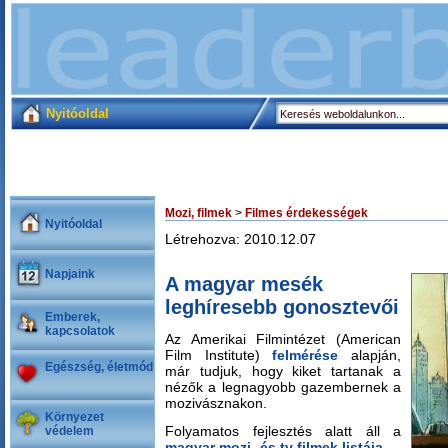
Nyitóoldal
Mozi, filmek
>
Filmes érdekességek
Nyitóoldal
Létrehozva: 2010.12.07
Napjaink
A magyar mesék
leghíresebb gonosztevői
Emberek,
kapcsolatok
Az Amerikai Filmintézet (American
Film Institute)
felmérése
alapján,
Egészség, életmód
már tudjuk, hogy kiket tartanak a
nézők a legnagyobb gazembernek a
mozivásznakon.
Környezet
Folyamatos fejlesztés alatt áll a
védelem
magyar mozi- és tv filmek listája
.