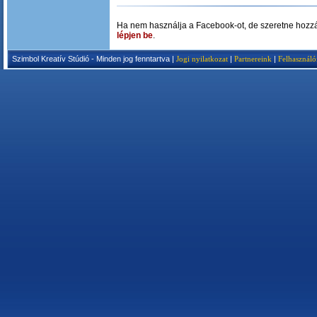
Ha nem használja a Facebook-ot, de szeretne hozzá
lépjen be
.
Szimbol Kreatív Stúdió - Minden jog fenntartva |
Jogi nyilatkozat
|
Partnereink
|
Felhasználó