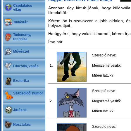
Csodálatos
Azonban úgy láttuk jónak, hogy különvála
világ
filmekétől.
Kérem ön is szavazzon a jobb oldalon, és e
Tudástár
helyezettjeit.
Ha úgy érzi, hogy valaki kimaradt, kérem írj
Tudomány,
technika
Íme hát:
Művészet
Szereplő neve:
1.
Megszemélyesítő:
Filozófia, vallás
Miben láttuk?
Ezoterika
Szereplő neve:
Szabadidő, humor
2.
Megszemélyesítő:
Játékok
Miben láttuk?
Nosztalgia
Szereplő neve: