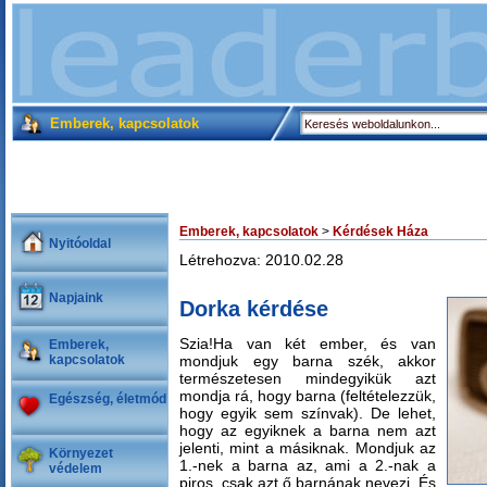
Emberek, kapcsolatok
Emberek, kapcsolatok
>
Kérdések Háza
Nyitóoldal
Létrehozva: 2010.02.28
Napjaink
Dorka kérdése
Szia!Ha van két ember, és van
Emberek,
kapcsolatok
mondjuk egy barna szék, akkor
természetesen mindegyikük azt
mondja rá, hogy barna (feltételezzük,
Egészség, életmód
hogy egyik sem színvak). De lehet,
hogy az egyiknek a barna nem azt
jelenti, mint a másiknak. Mondjuk az
Környezet
1.-nek a barna az, ami a 2.-nak a
védelem
piros, csak azt ő barnának nevezi. És