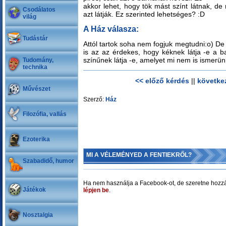
akkor lehet, hogy tök mást színt látnak, de
Csodálatos
azt látják. Ez szerinted lehetséges? :D
világ
A Ház válasza:
Tudástár
Attól tartok soha nem fogjuk megtudni:o) D
is az az érdekes, hogy kéknek látja -e a 
színűnek látja -e, amelyet mi nem is ismerün
Tudomány,
technika
<< előző kérdés
||
követke
Művészet
Szerző:
Ház
Filozófia, vallás
Ezoterika
MI A VÉLEMÉNYED A FENTIEKRŐL?
Szabadidő, humor
Ha nem használja a Facebook-ot, de szeretne hozzá
Játékok
lépjen be
.
Nosztalgia