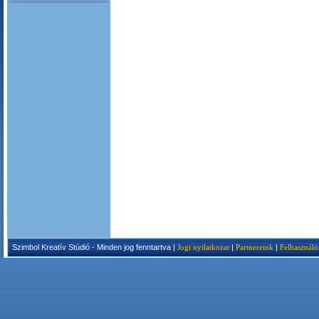
Szimbol Kreatív Stúdió - Minden jog fenntartva |
Jogi nyilatkozat
|
Partnereink
|
Felhasználó