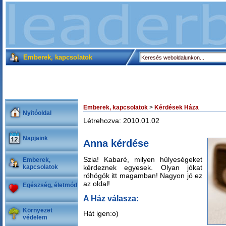
Emberek, kapcsolatok
Emberek, kapcsolatok
>
Kérdések Háza
Nyitóoldal
Létrehozva: 2010.01.02
Napjaink
Anna kérdése
Szia! Kabaré, milyen hülyeségeket
Emberek,
kapcsolatok
kérdeznek egyesek. Olyan jókat
röhögök itt magamban! Nagyon jó ez
az oldal!
Egészség, életmód
A Ház válasza:
Környezet
Hát igen:o)
védelem