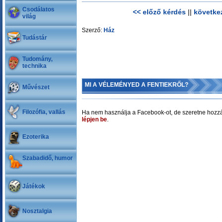
Csodálatos
<< előző kérdés
||
követke
világ
Szerző:
Ház
Tudástár
Tudomány,
technika
MI A VÉLEMÉNYED A FENTIEKRŐL?
Művészet
Filozófia, vallás
Ha nem használja a Facebook-ot, de szeretne hozzá
lépjen be
.
Ezoterika
Szabadidő, humor
Játékok
Nosztalgia