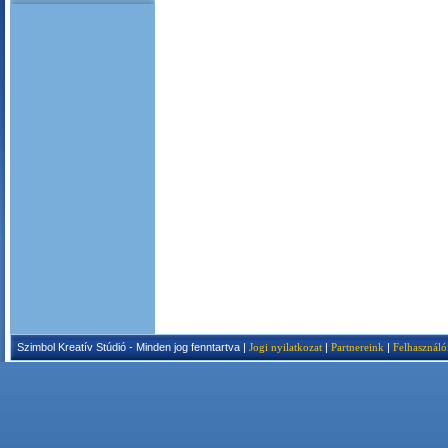
Szimbol Kreatív Stúdió - Minden jog fenntartva |
Jogi nyilatkozat
|
Partnereink
|
Felhasználó