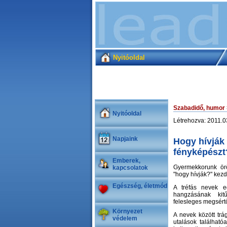
Nyitóoldal
Szabadidő, humor
Nyitóoldal
Létrehozva: 2011.
Napjaink
Hogy hívják
fényképészt
Emberek,
Gyermekkorunk örö
kapcsolatok
"hogy hívják?" kez
Egészség, életmód
A tréfás nevek e
hangzásának kit
felesleges megsért
Környezet
A nevek között trá
védelem
utalások található