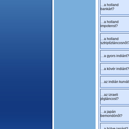
…a holland
bankárt?
…a holland
impotenst?
…a holland
sztriptíztáncosnőt
…a gyors indiánt?
…a kövér indiánt?
…az indián kurvá
…az izraeli
jégtáncost?
…a japán
bemondónőt?
…a hülye japánt?