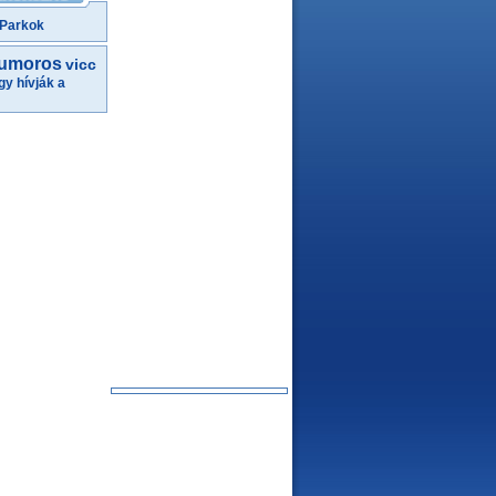
 Parkok
umoros
vicc
gy hívják a