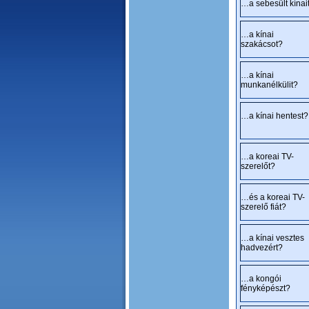
…a sebesült kínai
…a kínai
szakácsot?
…a kínai
munkanélkülit?
…a kínai hentest?
…a koreai TV-
szerelőt?
…és a koreai TV-
szerelő fiát?
…a kínai vesztes
hadvezért?
…a kongói
fényképészt?