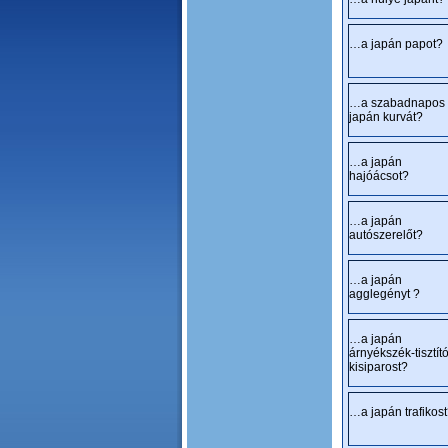
…a japán papot?
…a szabadnapos
japán kurvát?
…a japán
hajóácsot?
…a japán
autószerelőt?
…a japán
agglegényt ?
…a japán
árnyékszék-tisztít
kisiparost?
…a japán trafikos