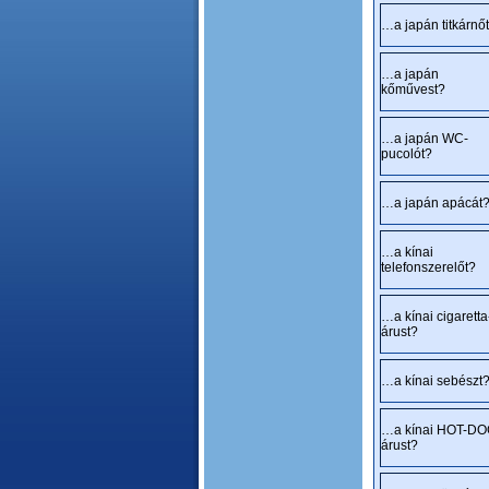
…a japán titkárnő
…a japán
kőművest?
…a japán WC-
pucolót?
…a japán apácát
…a kínai
telefonszerelőt?
…a kínai cigaretta
árust?
…a kínai sebészt
…a kínai HOT-D
árust?