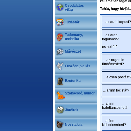
kellemetlenséget ok
Csodálatos
Tehát, hogy hívják..
világ
…az arab kapust?
Tudástár
Tudomány,
…az arab
technika
fogorvost?
és hol él?
Művészet
…az argentin
fürdőmestert?
Filozófia, vallás
…a cseh postást
Ezoterika
…a finn focistát?
Szabadidő, humor
…a finn
balettáncosnőt?
Játékok
…a finn
Nosztalgia
kidobóembert?