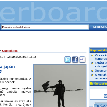
Kapcsolódó
>
Okosságok
Vicces 
03.24
Módosítva:2011.03.25
humoros 
Fotózd l
 a japán
szörnyet
Önismere
?
A Mikulá
rénszarv
kzöld humorforrása: A
detű poénok.
És ön szeri
gy-egy nemzet nyelve
űnő paródiái, melyen
ődni.
gár szavak és szexuális
ak. Kérjük, ha ez önnek