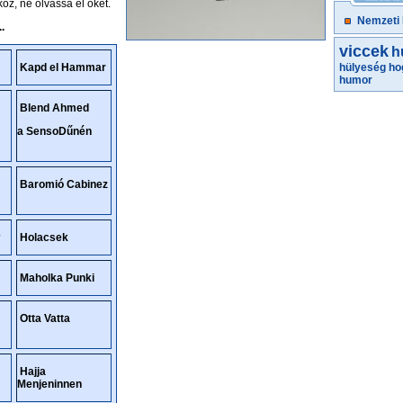
oz, ne olvassa el őket.
Nemzeti
.
viccek
h
Kapd el Hammar
hülyeség
ho
humor
Blend Ahmed
a SensoDűnén
Baromió Cabinez
?
Holacsek
Maholka Punki
Otta Vatta
Hajja
Menjeninnen