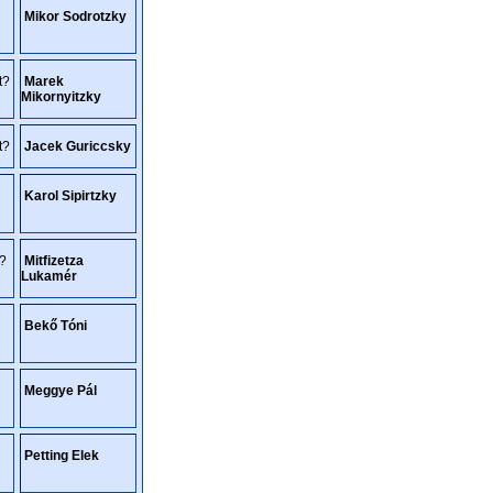
Mikor Sodrotzky
t?
Marek
Mikornyitzky
t?
Jacek Guriccsky
Karol Sipirtzky
t?
Mitfizetza
Lukamér
Bekő Tóni
Meggye Pál
Petting Elek