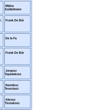
Mikka
Szállelinnen
t,
Frank De Búr
De la Fa
,
Frank De Búr
Jorgosz
Tapadakosz
Namilesz
Teosztasz
Abrosz
Tisztakosz