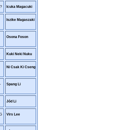
t?
Icuka Magacuki
Iszike Magaszaki
Osona Foson
?
Kuki Neki Nuku
Ni Csak Ki Cseng
-
Spang Li
?
Jód Li
OG
Virs Lee