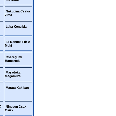
Nukupina Csaka
Zima
Luka Kong Ma
Fa Kenuba Fúr A
Muki
Cseregumi
Hamaroda
Maradoka
Magamura
Matata Kakiban
ó
t?
Nincsen Csak
Csikk