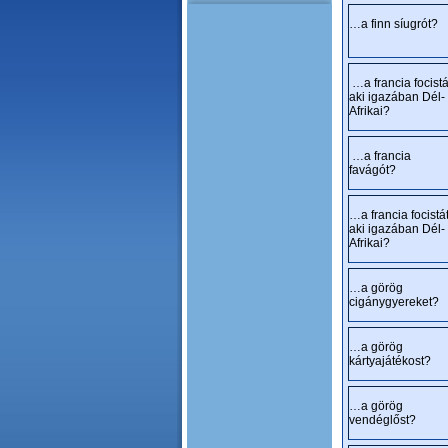
…a finn síugrót?
…a francia focistá
aki igazában Dél-
Afrikai?
…a francia
favágót?
…a francia focistát
aki igazában Dél-
Afrikai?
…a görög
cigánygyereket?
…a görög
kártyajátékost?
…a görög
vendéglőst?