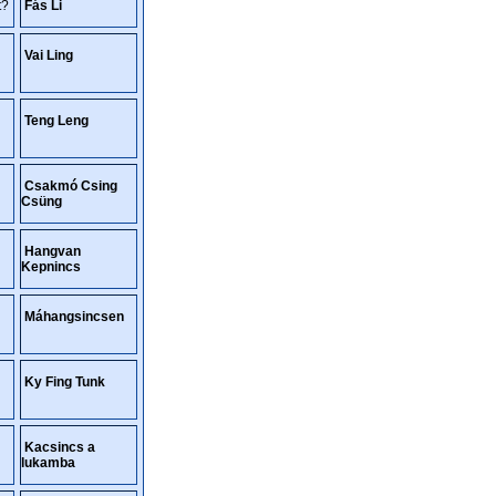
t?
Fás Li
Vai Ling
Teng Leng
Csakmó Csing
Csüng
Hangvan
Kepnincs
Máhangsincsen
Ky Fing Tunk
Kacsincs a
lukamba