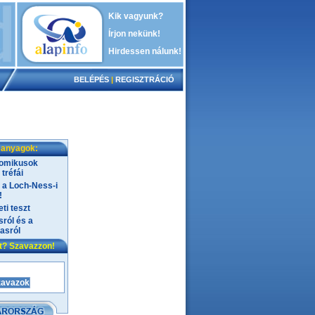
Kik vagyunk?
Írjon nekünk!
Hirdessen nálunk!
BELÉPÉS
|
REGISZTRÁCIÓ
 anyagok:
komikusok
tréfái
e a Loch-Ness-i
!
ti teszt
sról és a
asról
nt? Szavazzon!