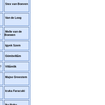
Stex van Boeven
Van de Loog
Melle van de
?
Boewen
Igyek Szem
Gömbvillám
t?
Villámlik
Majse Greestem
Icuka Faracuki
Iku Nuku