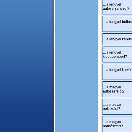
…a lengyel
autóversenyzőt?
…a lengyel boltos
…a lengyel kapus
…a lengyel
kidobóembert?
…a lengyel kurvá
…a magyar
autószerelőt?
…a magyar
bokszolót?
…a magyar
pornósztárt?